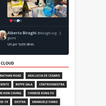
15
2
Alberto Biraghi
@biraghi.org
2
giorni
Un po' tutti direi.
 CLOUD
 NATHAN ROAD
ADA LUCIA DE CESARIS
IENTE
BEPPE SALA
CENTROSINISTRA
N HON CHUNG
CHINESE KUNG FU
ID-19
DESTRA
EMANUELE FIANO