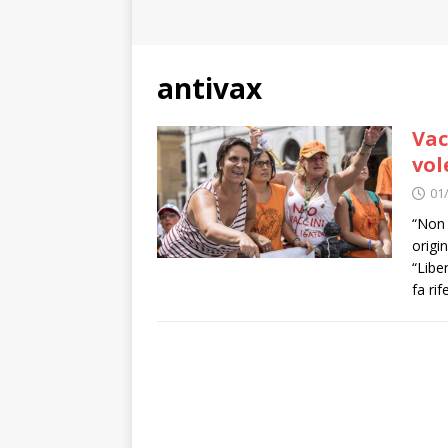
antivax
Vac
vol
01
“Non 
origi
“Libe
fa ri