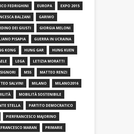
ICO FEDRIGHINI
EUROPA
EXPO 2015
NCESCA BALZANI
GARIWO
RDINO DEI GIUSTI
GIORGIA MELONI
LIANO PISAPIA
GUERRA IN UCRAINA
NG KONG
HUNG GAR
HUNG KUEN
AELE
LEGA
LETIZIA MORATTI
SIGNORI
M5S
MATTEO RENZI
TEO SALVINI
MILANO
MILANO2016
ILITÀ
MOBILITÀ SOSTENIBILE
TE STELLA
PARTITO DEMOCRATICO
PIERFRANCESCO MAJORINO
RFRANCESCO MARAN
PRIMARIE