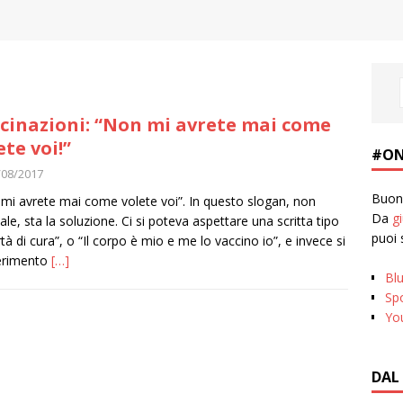
cinazioni: “Non mi avrete mai come
ete voi!”
#ON
/08/2017
Buona
mi avrete mai come volete voi”. In questo slogan, non
Da
g
nale, sta la soluzione. Ci si poteva aspettare una scritta tipo
puoi 
rtà di cura”, o “Il corpo è mio e me lo vaccino io”, e invece si
ferimento
[…]
Bl
Spo
Yo
DAL