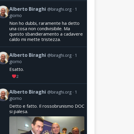
Alberto Biraghi
@biraghi.org
1
giorno
Non ho dubbi, raramente ha detto
una cosa non condivisibile. Ma
questo sbandieramento a cadavere
caldo mi mette tristezza.
Alberto Biraghi
@biraghi.org
1
giorno
Esatto.
2
Alberto Biraghi
@biraghi.org
1
giorno
Detto e fatto. Il rossobrunismo DOC
si palesa.