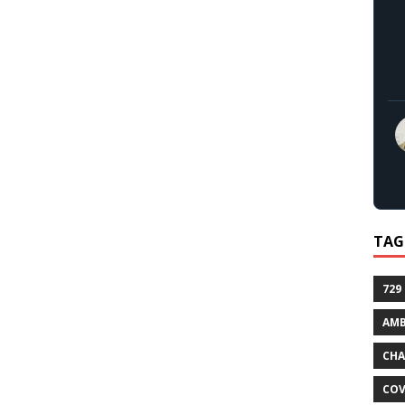
TAG
729
AMB
CHA
COV