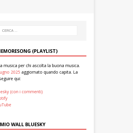
EMORESONG (PLAYLIST)
 musica per chi ascolta la buona musica.
iugno 2025
aggiornato quando capita. La
seguire qui:
uesky (con i commenti)
tify
uTube
 MIO WALL BLUESKY