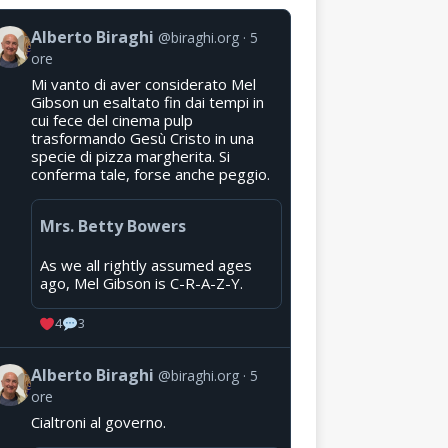
Alberto Biraghi
@biraghi.org
5
ore
Mi vanto di aver considerato Mel
Gibson un esaltato fin dai tempi in
cui fece del cinema pulp
trasformando Gesù Cristo in una
specie di pizza margherita. Si
conferma tale, forse anche peggio.
Mrs. Betty Bowers
As we all rightly assumed ages
ago, Mel Gibson is C-R-A-Z-Y.
4
3
Alberto Biraghi
@biraghi.org
5
ore
Cialtroni al governo.