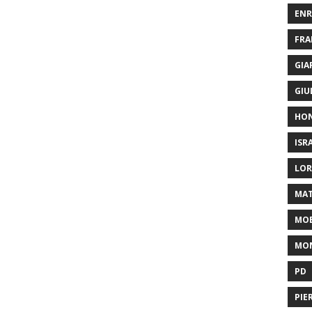
ENR
FRA
GIA
GIU
HO
ISR
LOR
MAT
MOB
MON
PD
PIE