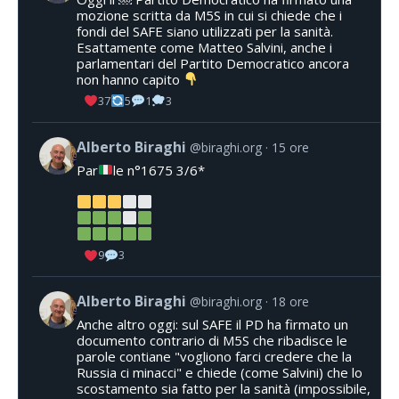
mozione scritta da M5S in cui si chiede che i
fondi del SAFE siano utilizzati per la sanità.
Esattamente come Matteo Salvini, anche i
parlamentari del Partito Democratico ancora
non hanno capito
37
5
1
3
Alberto Biraghi
@biraghi.org
15 ore
Par
le n°1675 3/6*
9
3
Alberto Biraghi
@biraghi.org
18 ore
Anche altro oggi: sul SAFE il PD ha firmato un
documento contrario di M5S che ribadisce le
parole contiane "vogliono farci credere che la
Russia ci minacci" e chiede (come Salvini) che lo
scostamento sia fatto per la sanità (impossibile,