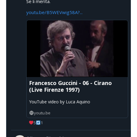
Se li merita.
youtu.be/B5WEVwig58A?...
Francesco Guccini - 06 - Cirano
(Live Firenze 1997)
YouTube video by Luca Aquino
youtu.be
5
1