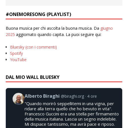
#ONEMORESONG (PLAYLIST)
Buona musica per chi ascolta la buona musica. Da
giugno
2025
aggiornato quando capita. La puoi seguire qui:
Bluesky (con i commenti)
Spotify
YouTube
DAL MIO WALL BLUESKY
Alberto Biraghi
@biraghi.org
4 ore
"Quando morirò seppellitemi in una vigna, per
ridare alla terra quello che ho bevuto in vita".
Francesco Guccini era una stella per firmamento
della musica italiana. Lascia un segno indelebile.
Mi dispiace tantissimo, ma avrà pace e riposo.