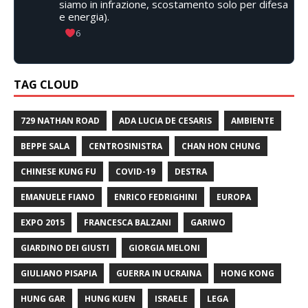
siamo in infrazione, scostamento solo per difesa
e energia).
6
TAG CLOUD
729 NATHAN ROAD
ADA LUCIA DE CESARIS
AMBIENTE
BEPPE SALA
CENTROSINISTRA
CHAN HON CHUNG
CHINESE KUNG FU
COVID-19
DESTRA
EMANUELE FIANO
ENRICO FEDRIGHINI
EUROPA
EXPO 2015
FRANCESCA BALZANI
GARIWO
GIARDINO DEI GIUSTI
GIORGIA MELONI
GIULIANO PISAPIA
GUERRA IN UCRAINA
HONG KONG
HUNG GAR
HUNG KUEN
ISRAELE
LEGA