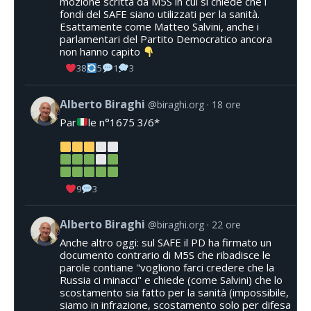
mozione scritta da M5S in cui si chiede che i
fondi del SAFE siano utilizzati per la sanità.
Esattamente come Matteo Salvini, anche i
parlamentari del Partito Democratico ancora
non hanno capito
38
5
1
3
Alberto Biraghi
@biraghi.org
18 ore
Par
le n°1675 3/6*
9
3
Alberto Biraghi
@biraghi.org
22 ore
Anche altro oggi: sul SAFE il PD ha firmato un
documento contrario di M5S che ribadisce le
parole contiane "vogliono farci credere che la
Russia ci minacci" e chiede (come Salvini) che lo
scostamento sia fatto per la sanità (impossibile,
siamo in infrazione, scostamento solo per difesa