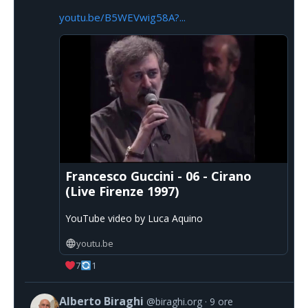
youtu.be/B5WEVwig58A?...
Francesco Guccini - 06 - Cirano
(Live Firenze 1997)
YouTube video by Luca Aquino
youtu.be
7
1
Alberto Biraghi
@biraghi.org
9 ore