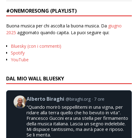
#ONEMORESONG (PLAYLIST)
Buona musica per chi ascolta la buona musica. Da
giugno
2025
aggiornato quando capita. La puoi seguire qui:
Bluesky (con i commenti)
Spotify
YouTube
DAL MIO WALL BLUESKY
Alberto Biraghi
@biraghi.org
7 ore
"Quando morirò seppellitemi in una vigna, per
ridare alla terra quello che ho bevuto in vita".
Francesco Guccini era una stella per firmamento
della musica italiana. Lascia un segno indelebile.
Mi dispiace tantissimo, ma avrà pace e riposo.
Se li merita.