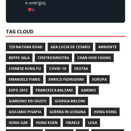
e energia).
6
TAG CLOUD
729 NATHAN ROAD
ADA LUCIA DE CESARIS
AMBIENTE
BEPPE SALA
CENTROSINISTRA
CHAN HON CHUNG
CHINESE KUNG FU
COVID-19
DESTRA
EMANUELE FIANO
ENRICO FEDRIGHINI
EUROPA
EXPO 2015
FRANCESCA BALZANI
GARIWO
GIARDINO DEI GIUSTI
GIORGIA MELONI
GIULIANO PISAPIA
GUERRA IN UCRAINA
HONG KONG
HUNG GAR
HUNG KUEN
ISRAELE
LEGA