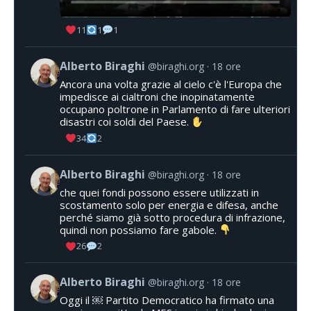
11
1
1
Alberto Biraghi
@biraghi.org
18 ore
Ancora una volta grazie al cielo c'è l'Europa che
impedisce ai cialtroni che inopinatamente
occupano poltrone in Parlamento di fare ulteriori
disastri coi soldi del Paese.
34
2
Alberto Biraghi
@biraghi.org
18 ore
che quei fondi possono essere utilizzati in
scostamento solo per energia e difesa, anche
perché siamo già sotto procedura di infrazione,
quindi non possiamo fare gabole.
26
2
Alberto Biraghi
@biraghi.org
18 ore
Oggi il ￼ Partito Democratico ha firmato una