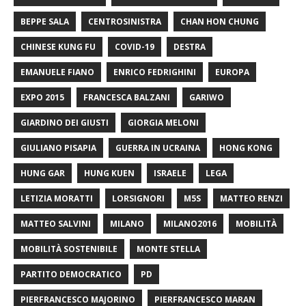
BEPPE SALA
CENTROSINISTRA
CHAN HON CHUNG
CHINESE KUNG FU
COVID-19
DESTRA
EMANUELE FIANO
ENRICO FEDRIGHINI
EUROPA
EXPO 2015
FRANCESCA BALZANI
GARIWO
GIARDINO DEI GIUSTI
GIORGIA MELONI
GIULIANO PISAPIA
GUERRA IN UCRAINA
HONG KONG
HUNG GAR
HUNG KUEN
ISRAELE
LEGA
LETIZIA MORATTI
LORSIGNORI
M5S
MATTEO RENZI
MATTEO SALVINI
MILANO
MILANO2016
MOBILITÀ
MOBILITÀ SOSTENIBILE
MONTE STELLA
PARTITO DEMOCRATICO
PD
PIERFRANCESCO MAJORINO
PIERFRANCESCO MARAN