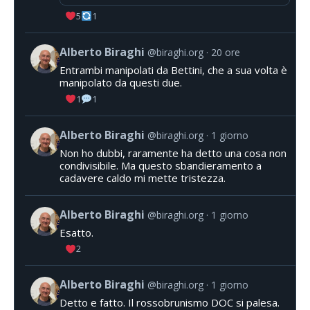
5
1
Alberto Biraghi
@biraghi.org
20 ore
Entrambi manipolati da Bettini, che a sua volta è
manipolato da questi due.
1
1
Alberto Biraghi
@biraghi.org
1 giorno
Non ho dubbi, raramente ha detto una cosa non
condivisibile. Ma questo sbandieramento a
cadavere caldo mi mette tristezza.
Alberto Biraghi
@biraghi.org
1 giorno
Esatto.
2
Alberto Biraghi
@biraghi.org
1 giorno
Detto e fatto. Il rossobrunismo DOC si palesa.