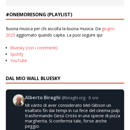
#ONEMORESONG (PLAYLIST)
Buona musica per chi ascolta la buona musica. Da
giugno
2025
aggiornato quando capita. La puoi seguire qui:
Bluesky (con i commenti)
Spotify
YouTube
DAL MIO WALL BLUESKY
Alberto Biraghi
@biraghi.org
8 ore
Mi vanto di aver considerato Mel Gibson un
esaltato fin dai tempi in cui fece del cinema pulp
trasformando Gesù Cristo in una specie di pizza
margherita. Si conferma tale, forse anche
peggio.