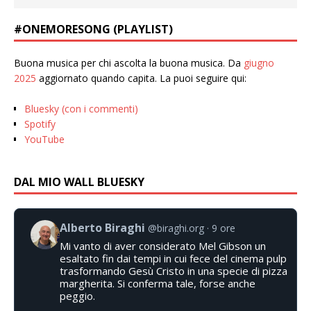
#ONEMORESONG (PLAYLIST)
Buona musica per chi ascolta la buona musica. Da
giugno
2025
aggiornato quando capita. La puoi seguire qui:
Bluesky (con i commenti)
Spotify
YouTube
DAL MIO WALL BLUESKY
Alberto Biraghi
@biraghi.org
9 ore
Mi vanto di aver considerato Mel Gibson un
esaltato fin dai tempi in cui fece del cinema pulp
trasformando Gesù Cristo in una specie di pizza
margherita. Si conferma tale, forse anche
peggio.