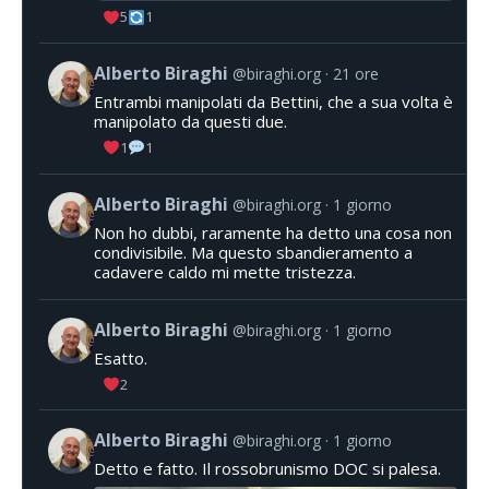
5
1
Alberto Biraghi
@biraghi.org
21 ore
Entrambi manipolati da Bettini, che a sua volta è
manipolato da questi due.
1
1
Alberto Biraghi
@biraghi.org
1 giorno
Non ho dubbi, raramente ha detto una cosa non
condivisibile. Ma questo sbandieramento a
cadavere caldo mi mette tristezza.
Alberto Biraghi
@biraghi.org
1 giorno
Esatto.
2
Alberto Biraghi
@biraghi.org
1 giorno
Detto e fatto. Il rossobrunismo DOC si palesa.