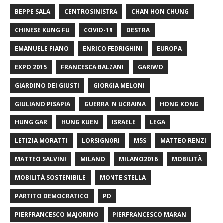
BEPPE SALA
CENTROSINISTRA
CHAN HON CHUNG
CHINESE KUNG FU
COVID-19
DESTRA
EMANUELE FIANO
ENRICO FEDRIGHINI
EUROPA
EXPO 2015
FRANCESCA BALZANI
GARIWO
GIARDINO DEI GIUSTI
GIORGIA MELONI
GIULIANO PISAPIA
GUERRA IN UCRAINA
HONG KONG
HUNG GAR
HUNG KUEN
ISRAELE
LEGA
LETIZIA MORATTI
LORSIGNORI
M5S
MATTEO RENZI
MATTEO SALVINI
MILANO
MILANO2016
MOBILITÀ
MOBILITÀ SOSTENIBILE
MONTE STELLA
PARTITO DEMOCRATICO
PD
PIERFRANCESCO MAJORINO
PIERFRANCESCO MARAN