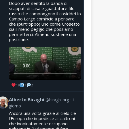
Dopo aver sentito la banda di
scappati di casa e guastatore filo
russo che compongono il cosiddetto
Campo Largo comincio a pensare
che (purtroppo) uno come Crosetto
sia il meno peggio che possiamo
permetterci. Almeno sostiene una
posizione.
19
1
2
Alberto Biraghi
@biraghi.org
1
giorno
Ancora una volta grazie al cielo c'è
l'Europa che impedisce ai cialtroni
che inopinatamente occupano
poltrone in Parlamento di fare