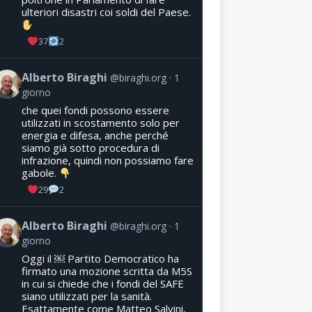
ulteriori disastri coi soldi del Paese.
37
2
Alberto Biraghi
@biraghi.org
1
giorno
che quei fondi possono essere
utilizzati in scostamento solo per
energia e difesa, anche perché
siamo già sotto procedura di
infrazione, quindi non possiamo fare
gabole.
29
2
Alberto Biraghi
@biraghi.org
1
giorno
Oggi il ￼ Partito Democratico ha
firmato una mozione scritta da M5S
in cui si chiede che i fondi del SAFE
siano utilizzati per la sanità.
Esattamente come Matteo Salvini,