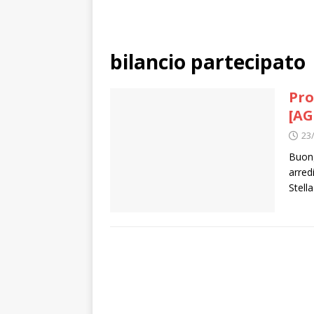
bilancio partecipato
Pro
[AG
23
Buong
arred
Stell