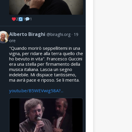
2
1
1
Alberto Biraghi
@biraghi.org
19
ore
"Quando morirò seppellitemi in una
vigna, per ridare alla terra quello che
ho bevuto in vita". Francesco Guccini
era una stella per firmamento della
musica italiana. Lascia un segno
indelebile. Mi dispiace tantissimo,
ma avrà pace e riposo. Se li merita.
youtu.be/B5WEVwig58A?...