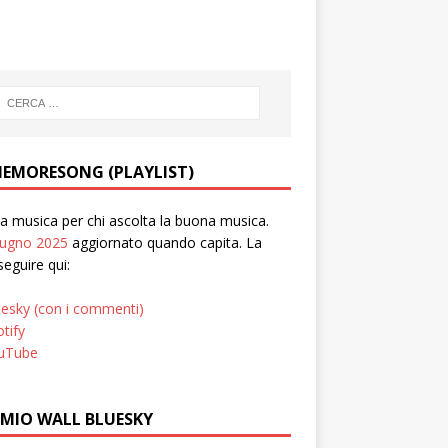
EMORESONG (PLAYLIST)
 musica per chi ascolta la buona musica.
iugno 2025
aggiornato quando capita. La
seguire qui:
uesky (con i commenti)
tify
uTube
 MIO WALL BLUESKY