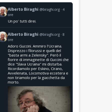
Alberto Biraghi
@biraghi.org
4
ore
Un po' tutti direi.
Alberto Biraghi
@biraghi.org
8
ore
Adoro Guccini. Ammiro l'Ucraina.
Disprezzo i filorussi e quelli del
"basta armi a Zelensky". Però il
fiorire di immaginette di Guccini che
dice "Slava Ucraina" mi disturba.
Ricordiamolo per Eskino, Cirano,
Avvelenata, Locomotiva eccetera e
non tiriamolo per la giacchetta da
morto.