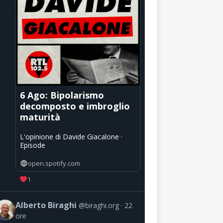
6 Ago: Bipolarismo
decomposto e imbroglio
maturità
L'opinione di Davide Giacalone ·
Episode
open.spotify.com
1
Alberto Biraghi
@biraghi.org
22
ore