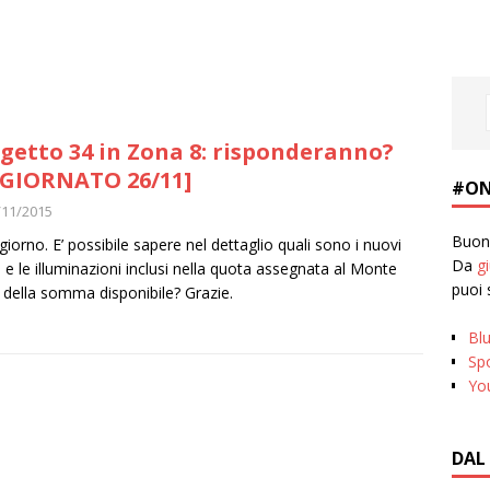
getto 34 in Zona 8: risponderanno?
GIORNATO 26/11]
#ON
/11/2015
Buona
iorno. E’ possibile sapere nel dettaglio quali sono i nuovi
Da
g
i e le illuminazioni inclusi nella quota assegnata al Monte
puoi 
a della somma disponibile? Grazie.
Bl
Spo
Yo
DAL