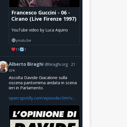
Francesco Guccini - 06 -
Cirano (Live Firenze 1997)
YouTube video by Luca Aquino
youtu.be
11
1
Alberto Biraghi
@biraghi.org
21
ore
Ascolta Davide Giacalone sulla
oscena pantomima andata in scena
ieri in Parlamento.
open.spotify.com/episode/3mYv...