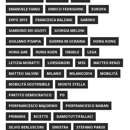
EMANUELE FIANO
ENRICO FEDRIGHINI
EUROPA
EXPO 2015
FRANCESCA BALZANI
GARIWO
GIARDINO DEI GIUSTI
GIORGIA MELONI
GIULIANO PISAPIA
GUERRA IN UCRAINA
HONG KONG
HUNG GAR
HUNG KUEN
ISRAELE
LEGA
LETIZIA MORATTI
LORSIGNORI
M5S
MATTEO RENZI
MATTEO SALVINI
MILANO
MILANO2016
MOBILITÀ
MOBILITÀ SOSTENIBILE
MONTE STELLA
PARTITO DEMOCRATICO
PD
PIERFRANCESCO MAJORINO
PIERFRANCESCO MARAN
PRIMARIE
RICETTE
SIAMOTUTTIFALLACI
SILVIO BERLUSCONI
SINISTRA
STEFANO PARISI