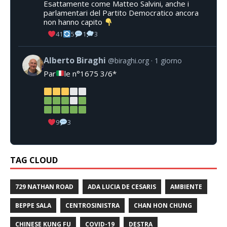
Esattamente come Matteo Salvini, anche i
parlamentari del Partito Democratico ancora
non hanno capito
41
5
1
3
Alberto Biraghi
@biraghi.org
1 giorno
Par
le n°1675 3/6*
9
3
TAG CLOUD
729 NATHAN ROAD
ADA LUCIA DE CESARIS
AMBIENTE
BEPPE SALA
CENTROSINISTRA
CHAN HON CHUNG
CHINESE KUNG FU
COVID-19
DESTRA