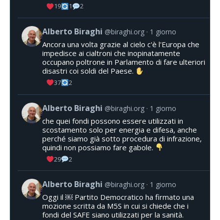
19
1
2
Alberto Biraghi
@biraghi.org
1 giorno
Ancora una volta grazie al cielo c'è l'Europa che
impedisce ai cialtroni che inopinatamente
occupano poltrone in Parlamento di fare ulteriori
disastri coi soldi del Paese.
37
2
Alberto Biraghi
@biraghi.org
1 giorno
che quei fondi possono essere utilizzati in
scostamento solo per energia e difesa, anche
perché siamo già sotto procedura di infrazione,
quindi non possiamo fare gabole.
29
2
Alberto Biraghi
@biraghi.org
1 giorno
Oggi il ￼ Partito Democratico ha firmato una
mozione scritta da M5S in cui si chiede che i
fondi del SAFE siano utilizzati per la sanità.