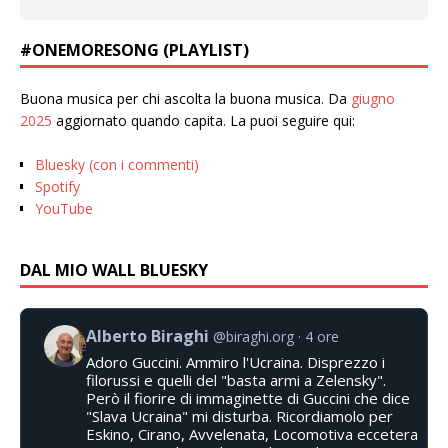
#ONEMORESONG (PLAYLIST)
Buona musica per chi ascolta la buona musica. Da
giugno
2025
aggiornato quando capita. La puoi seguire qui:
Bluesky (con i commenti)
Spotify
YouTube
DAL MIO WALL BLUESKY
Alberto Biraghi
@biraghi.org
4 ore
Adoro Guccini. Ammiro l'Ucraina. Disprezzo i
filorussi e quelli del "basta armi a Zelensky".
Però il fiorire di immaginette di Guccini che dice
"Slava Ucraina" mi disturba. Ricordiamolo per
Eskino, Cirano, Avvelenata, Locomotiva eccetera