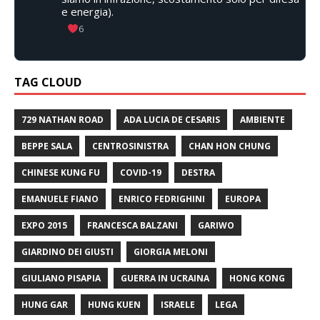
e energia).
6
TAG CLOUD
729 NATHAN ROAD
ADA LUCIA DE CESARIS
AMBIENTE
BEPPE SALA
CENTROSINISTRA
CHAN HON CHUNG
CHINESE KUNG FU
COVID-19
DESTRA
EMANUELE FIANO
ENRICO FEDRIGHINI
EUROPA
EXPO 2015
FRANCESCA BALZANI
GARIWO
GIARDINO DEI GIUSTI
GIORGIA MELONI
GIULIANO PISAPIA
GUERRA IN UCRAINA
HONG KONG
HUNG GAR
HUNG KUEN
ISRAELE
LEGA