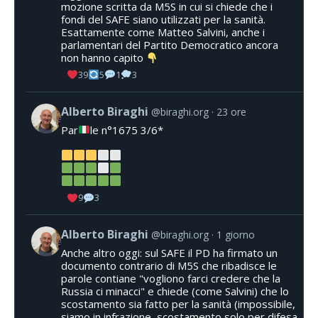
mozione scritta da M5S in cui si chiede che i
fondi del SAFE siano utilizzati per la sanità.
Esattamente come Matteo Salvini, anche i
parlamentari del Partito Democratico ancora
non hanno capito
39
5
1
3
Alberto Biraghi
@biraghi.org
23 ore
Par
le n°1675 3/6*
9
3
Alberto Biraghi
@biraghi.org
1 giorno
Anche altro oggi: sul SAFE il PD ha firmato un
documento contrario di M5S che ribadisce le
parole contiane "vogliono farci credere che la
Russia ci minacci" e chiede (come Salvini) che lo
scostamento sia fatto per la sanità (impossibile,
siamo in infrazione, scostamento solo per difesa