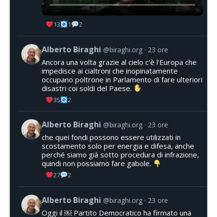
13
1
2
Alberto Biraghi
@biraghi.org
23 ore
Ancora una volta grazie al cielo c'è l'Europa che
impedisce ai cialtroni che inopinatamente
occupano poltrone in Parlamento di fare ulteriori
disastri coi soldi del Paese.
35
2
Alberto Biraghi
@biraghi.org
23 ore
che quei fondi possono essere utilizzati in
scostamento solo per energia e difesa, anche
perché siamo già sotto procedura di infrazione,
quindi non possiamo fare gabole.
27
2
Alberto Biraghi
@biraghi.org
23 ore
Oggi il ￼ Partito Democratico ha firmato una