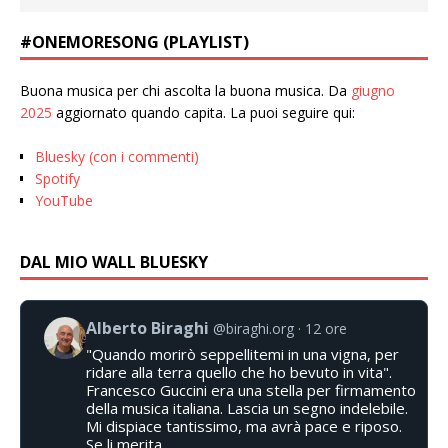
#ONEMORESONG (PLAYLIST)
Buona musica per chi ascolta la buona musica. Da
giugno
2025
aggiornato quando capita. La puoi seguire qui:
Bluesky (con i commenti)
Spotify
YouTube
DAL MIO WALL BLUESKY
Alberto Biraghi
@biraghi.org
12 ore
"Quando morirò seppellitemi in una vigna, per
ridare alla terra quello che ho bevuto in vita".
Francesco Guccini era una stella per firmamento
della musica italiana. Lascia un segno indelebile.
Mi dispiace tantissimo, ma avrà pace e riposo.
Se li merita.