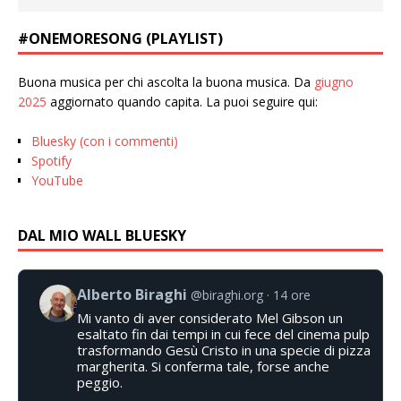
#ONEMORESONG (PLAYLIST)
Buona musica per chi ascolta la buona musica. Da
giugno
2025
aggiornato quando capita. La puoi seguire qui:
Bluesky (con i commenti)
Spotify
YouTube
DAL MIO WALL BLUESKY
Alberto Biraghi
@biraghi.org
14 ore
Mi vanto di aver considerato Mel Gibson un
esaltato fin dai tempi in cui fece del cinema pulp
trasformando Gesù Cristo in una specie di pizza
margherita. Si conferma tale, forse anche
peggio.