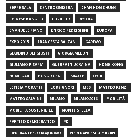
BEPPE SALA
CENTROSINISTRA
CHAN HON CHUNG
CHINESE KUNG FU
COVID-19
DESTRA
EMANUELE FIANO
ENRICO FEDRIGHINI
EUROPA
EXPO 2015
FRANCESCA BALZANI
GARIWO
GIARDINO DEI GIUSTI
GIORGIA MELONI
GIULIANO PISAPIA
GUERRA IN UCRAINA
HONG KONG
HUNG GAR
HUNG KUEN
ISRAELE
LEGA
LETIZIA MORATTI
LORSIGNORI
M5S
MATTEO RENZI
MATTEO SALVINI
MILANO
MILANO2016
MOBILITÀ
MOBILITÀ SOSTENIBILE
MONTE STELLA
PARTITO DEMOCRATICO
PD
PIERFRANCESCO MAJORINO
PIERFRANCESCO MARAN