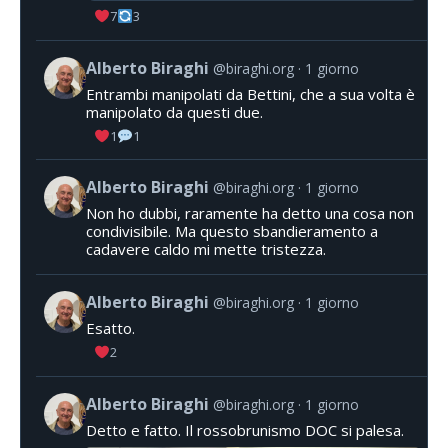
7
3
Alberto Biraghi
@biraghi.org
1 giorno
Entrambi manipolati da Bettini, che a sua volta è
manipolato da questi due.
1
1
Alberto Biraghi
@biraghi.org
1 giorno
Non ho dubbi, raramente ha detto una cosa non
condivisibile. Ma questo sbandieramento a
cadavere caldo mi mette tristezza.
Alberto Biraghi
@biraghi.org
1 giorno
Esatto.
2
Alberto Biraghi
@biraghi.org
1 giorno
Detto e fatto. Il rossobrunismo DOC si palesa.