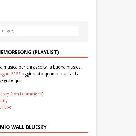
EMORESONG (PLAYLIST)
 musica per chi ascolta la buona musica.
iugno 2025
aggiornato quando capita. La
seguire qui:
uesky (con i commenti)
tify
uTube
 MIO WALL BLUESKY