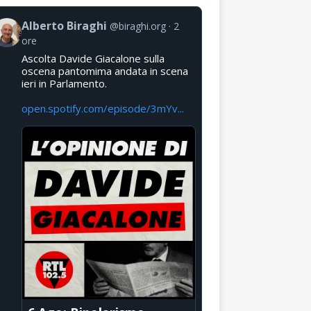
Alberto Biraghi
@biraghi.org
2
ore
Ascolta Davide Giacalone sulla
oscena pantomima andata in scena
ieri in Parlamento.
open.spotify.com/episode/3mYv...