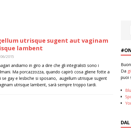
ellum utrisque sugent aut vaginam
isque lambent
#ON
/06/2015
Buona
agari andiamo in giro a dire che gli integralisti sono i
Da
g
mani. Ma porcazzozza, quando capirò cosa gliene fotte a
puoi 
i se gay e lesbiche si sposano, augellum utrisque sugent
aginam utrisque lambent, sarà sempre troppo tardi.
Bl
Spo
Yo
DAL