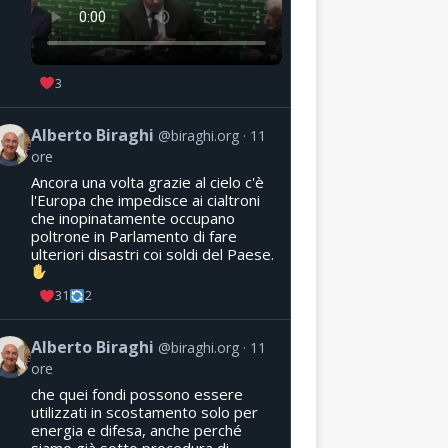
3
Alberto Biraghi
@biraghi.org
11
ore
Ancora una volta grazie al cielo c'è
l'Europa che impedisce ai cialtroni
che inopinatamente occupano
poltrone in Parlamento di fare
ulteriori disastri coi soldi del Paese.
31
2
Alberto Biraghi
@biraghi.org
11
ore
che quei fondi possono essere
utilizzati in scostamento solo per
energia e difesa, anche perché