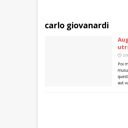
carlo giovanardi
Aug
utr
20
Poi m
musul
quest
aut v