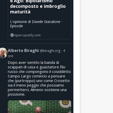
6 Ago: Bipolarismo
decomposto e imbroglio
maturità
L'opinione di Davide Giacalone ·
Episode
open.spotify.com
Alberto Biraghi
@biraghi.org
4
ore
Dopo aver sentito la banda di
scappati di casa e guastatore filo
russo che compongono il cosiddetto
Campo Largo comincio a pensare
che (purtroppo) uno come Crosetto
sia il meno peggio che possiamo
permetterci. Almeno sostiene una
posizione.