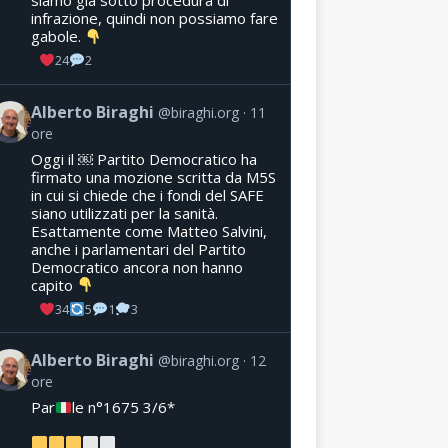
siamo già sotto procedura di
infrazione, quindi non possiamo fare
gabole.
24
2
Alberto Biraghi
@biraghi.org
11
ore
Oggi il ￼ Partito Democratico ha
firmato una mozione scritta da M5S
in cui si chiede che i fondi del SAFE
siano utilizzati per la sanità.
Esattamente come Matteo Salvini,
anche i parlamentari del Partito
Democratico ancora non hanno
capito
34
5
1
3
Alberto Biraghi
@biraghi.org
12
ore
Par
le n°1675 3/6*