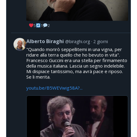
5
1
2
Alberto Biraghi
@biraghi.org
2 giorni
"Quando morirò seppellitemi in una vigna, per
ridare alla terra quello che ho bevuto in vita".
Francesco Guccini era una stella per firmamento
della musica italiana. Lascia un segno indelebile.
Mi dispiace tantissimo, ma avrà pace e riposo.
Se li merita.
youtu.be/B5WEVwig58A?...