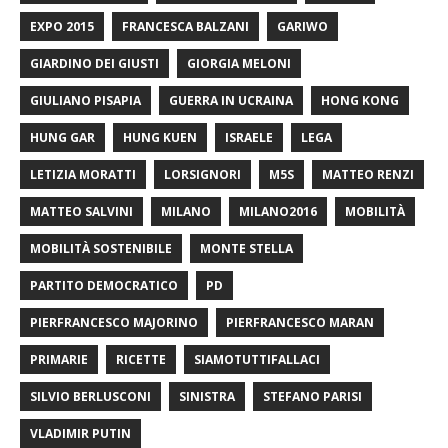
EXPO 2015
FRANCESCA BALZANI
GARIWO
GIARDINO DEI GIUSTI
GIORGIA MELONI
GIULIANO PISAPIA
GUERRA IN UCRAINA
HONG KONG
HUNG GAR
HUNG KUEN
ISRAELE
LEGA
LETIZIA MORATTI
LORSIGNORI
M5S
MATTEO RENZI
MATTEO SALVINI
MILANO
MILANO2016
MOBILITÀ
MOBILITÀ SOSTENIBILE
MONTE STELLA
PARTITO DEMOCRATICO
PD
PIERFRANCESCO MAJORINO
PIERFRANCESCO MARAN
PRIMARIE
RICETTE
SIAMOTUTTIFALLACI
SILVIO BERLUSCONI
SINISTRA
STEFANO PARISI
VLADIMIR PUTIN