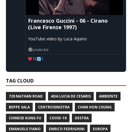
Francesco Guccini - 06 - Cirano
(Live Firenze 1997)
YouTube video by Luca Aquino
youtu.be
12
1
TAG CLOUD
729 NATHAN ROAD
ADA LUCIA DE CESARIS
AMBIENTE
BEPPE SALA
CENTROSINISTRA
CHAN HON CHUNG
CHINESE KUNG FU
COVID-19
DESTRA
EMANUELE FIANO
ENRICO FEDRIGHINI
EUROPA