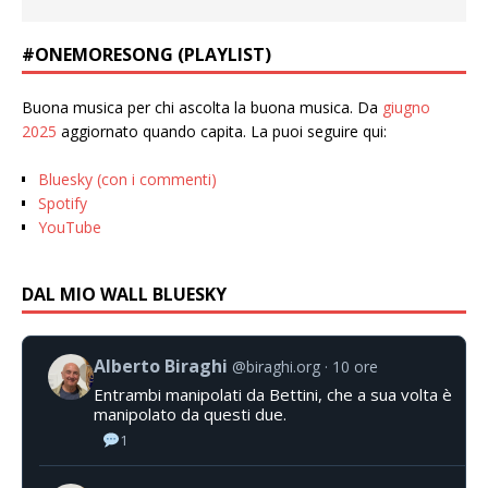
#ONEMORESONG (PLAYLIST)
Buona musica per chi ascolta la buona musica. Da
giugno
2025
aggiornato quando capita. La puoi seguire qui:
Bluesky (con i commenti)
Spotify
YouTube
DAL MIO WALL BLUESKY
Alberto Biraghi
@biraghi.org
10 ore
Entrambi manipolati da Bettini, che a sua volta è
manipolato da questi due.
1