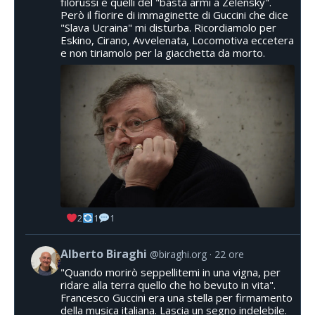
filorussi e quelli del "basta armi a Zelensky".
Però il fiorire di immaginette di Guccini che dice
"Slava Ucraina" mi disturba. Ricordiamolo per
Eskino, Cirano, Avvelenata, Locomotiva eccetera
e non tiriamolo per la giacchetta da morto.
2
1
1
Alberto Biraghi
@biraghi.org
22 ore
"Quando morirò seppellitemi in una vigna, per
ridare alla terra quello che ho bevuto in vita".
Francesco Guccini era una stella per firmamento
della musica italiana. Lascia un segno indelebile.