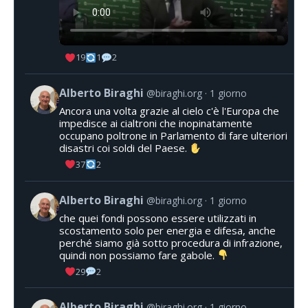
19
1
2
Alberto Biraghi
@biraghi.org
1 giorno
Ancora una volta grazie al cielo c'è l'Europa che
impedisce ai cialtroni che inopinatamente
occupano poltrone in Parlamento di fare ulteriori
disastri coi soldi del Paese.
37
2
Alberto Biraghi
@biraghi.org
1 giorno
che quei fondi possono essere utilizzati in
scostamento solo per energia e difesa, anche
perché siamo già sotto procedura di infrazione,
quindi non possiamo fare gabole.
29
2
Alberto Biraghi
@biraghi.org
1 giorno