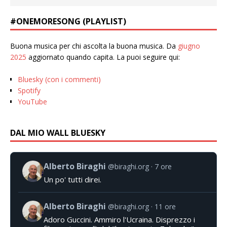
#ONEMORESONG (PLAYLIST)
Buona musica per chi ascolta la buona musica. Da
giugno
2025
aggiornato quando capita. La puoi seguire qui:
Bluesky (con i commenti)
Spotify
YouTube
DAL MIO WALL BLUESKY
Alberto Biraghi
@biraghi.org
7 ore
Un po' tutti direi.
Alberto Biraghi
@biraghi.org
11 ore
Adoro Guccini. Ammiro l'Ucraina. Disprezzo i