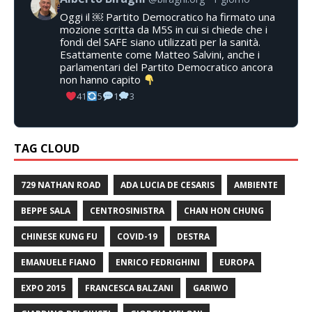
Oggi il ￼ Partito Democratico ha firmato una
mozione scritta da M5S in cui si chiede che i
fondi del SAFE siano utilizzati per la sanità.
Esattamente come Matteo Salvini, anche i
parlamentari del Partito Democratico ancora
non hanno capito
41
5
1
3
TAG CLOUD
729 NATHAN ROAD
ADA LUCIA DE CESARIS
AMBIENTE
BEPPE SALA
CENTROSINISTRA
CHAN HON CHUNG
CHINESE KUNG FU
COVID-19
DESTRA
EMANUELE FIANO
ENRICO FEDRIGHINI
EUROPA
EXPO 2015
FRANCESCA BALZANI
GARIWO