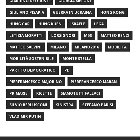
GIARDINO DEI GIUSTI
GIORGIA MELONI
GIULIANO PISAPIA
GUERRA IN UCRAINA
HONG KONG
HUNG GAR
HUNG KUEN
ISRAELE
LEGA
LETIZIA MORATTI
LORSIGNORI
M5S
MATTEO RENZI
MATTEO SALVINI
MILANO
MILANO2016
MOBILITÀ
MOBILITÀ SOSTENIBILE
MONTE STELLA
PARTITO DEMOCRATICO
PD
PIERFRANCESCO MAJORINO
PIERFRANCESCO MARAN
PRIMARIE
RICETTE
SIAMOTUTTIFALLACI
SILVIO BERLUSCONI
SINISTRA
STEFANO PARISI
VLADIMIR PUTIN