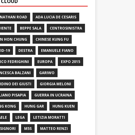
 CLOUD
 NATHAN ROAD
ADA LUCIA DE CESARIS
IENTE
BEPPE SALA
CENTROSINISTRA
N HON CHUNG
CHINESE KUNG FU
ID-19
DESTRA
EMANUELE FIANO
ICO FEDRIGHINI
EUROPA
EXPO 2015
NCESCA BALZANI
GARIWO
RDINO DEI GIUSTI
GIORGIA MELONI
LIANO PISAPIA
GUERRA IN UCRAINA
NG KONG
HUNG GAR
HUNG KUEN
AELE
LEGA
LETIZIA MORATTI
SIGNORI
M5S
MATTEO RENZI