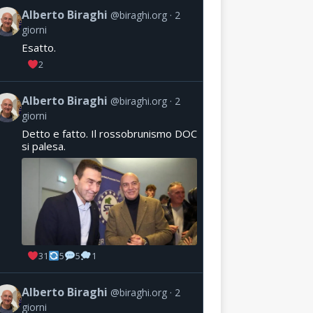
Alberto Biraghi
@biraghi.org
2
giorni
Esatto.
2
Alberto Biraghi
@biraghi.org
2
giorni
Detto e fatto. Il rossobrunismo DOC
si palesa.
31
5
5
1
Alberto Biraghi
@biraghi.org
2
giorni