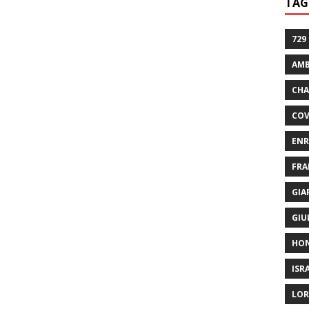
TAG
729
AMB
CHA
COV
ENR
FRA
GIA
GIU
HO
ISR
LOR