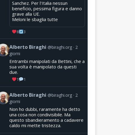
Sanchez. Per l'Italia nessun
beneficio, pessima figura e danno
grave alla UE.
Meloni le sbaglia tutte
8
3
Alberto Biraghi
@biraghi.org
2
giorni
Entrambi manipolati da Bettini, che a
sua volta è manipolato da questi
due.
1
1
Alberto Biraghi
@biraghi.org
2
giorni
Non ho dubbi, raramente ha detto
una cosa non condivisibile. Ma
questo sbandieramento a cadavere
caldo mi mette tristezza.