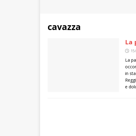
cavazza
La 
15
La pa
occor
in st
Reggi
e dol