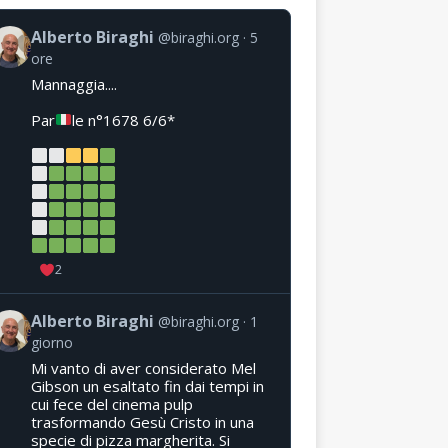
Alberto Biraghi
@biraghi.org
5
ore
Mannaggia....
Par
le n°1678 6/6*
2
Alberto Biraghi
@biraghi.org
1
giorno
Mi vanto di aver considerato Mel
Gibson un esaltato fin dai tempi in
cui fece del cinema pulp
trasformando Gesù Cristo in una
specie di pizza margherita. Si