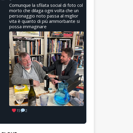
Comunque la sfilata social di foto col
morto che dilaga ogni volta che un
personaggio noto passa al miglior
vita è quanto di più ammorbante si
possa immaginare
15
2