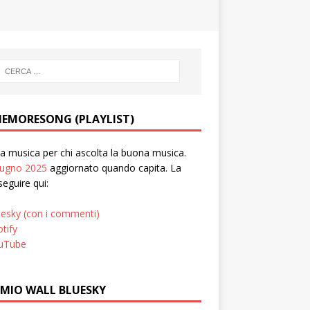
EMORESONG (PLAYLIST)
 musica per chi ascolta la buona musica.
iugno 2025
aggiornato quando capita. La
seguire qui:
uesky (con i commenti)
tify
uTube
 MIO WALL BLUESKY