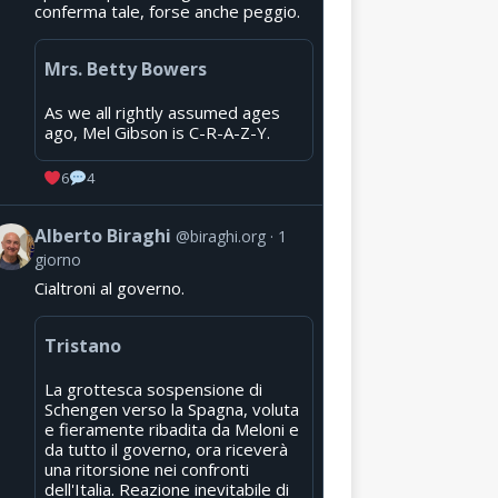
conferma tale, forse anche peggio.
Mrs. Betty Bowers
As we all rightly assumed ages
ago, Mel Gibson is C-R-A-Z-Y.
6
4
Alberto Biraghi
@biraghi.org
1
giorno
Cialtroni al governo.
Tristano
La grottesca sospensione di
Schengen verso la Spagna, voluta
e fieramente ribadita da Meloni e
da tutto il governo, ora riceverà
una ritorsione nei confronti
dell'Italia. Reazione inevitabile di