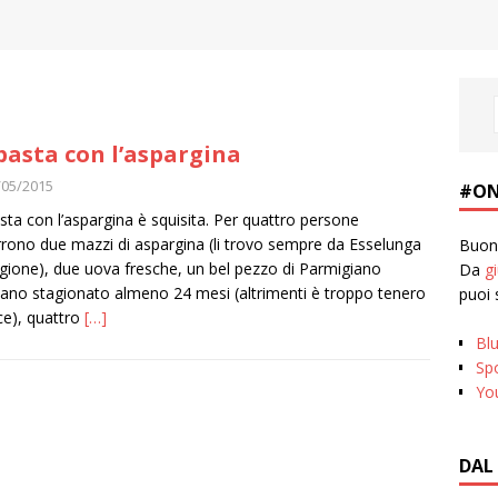
pasta con l’aspargina
/05/2015
#ON
sta con l’aspargina è squisita. Per quattro persone
rono due mazzi di aspargina (li trovo sempre da Esselunga
Buona
agione), due uova fresche, un bel pezzo di Parmigiano
Da
g
ano stagionato almeno 24 mesi (altrimenti è troppo tenero
puoi 
ce), quattro
[…]
Bl
Spo
Yo
DAL