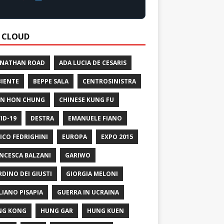
 CLOUD
 NATHAN ROAD
ADA LUCIA DE CESARIS
IENTE
BEPPE SALA
CENTROSINISTRA
N HON CHUNG
CHINESE KUNG FU
ID-19
DESTRA
EMANUELE FIANO
ICO FEDRIGHINI
EUROPA
EXPO 2015
NCESCA BALZANI
GARIWO
RDINO DEI GIUSTI
GIORGIA MELONI
LIANO PISAPIA
GUERRA IN UCRAINA
NG KONG
HUNG GAR
HUNG KUEN