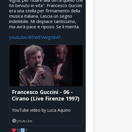
vigna, per ridare alla terra quello che
ho bevuto in vita". Francesco Guccini
era una stella per firmamento della
musica italiana. Lascia un segno
indelebile. Mi dispiace tantissimo,
ma avrà pace e riposo. Se li merita.
youtu.be/B5WEVwig58A?...
Francesco Guccini - 06 -
Cirano (Live Firenze 1997)
YouTube video by Luca Aquino
youtu.be
12
1