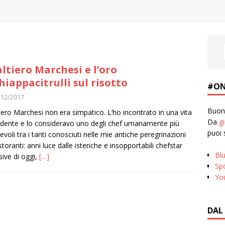
ltiero Marchesi e l’oro
hiappacitrulli sul risotto
#ON
/12/2017
Buona
iero Marchesi non era simpatico. L’ho incontrato in una vita
Da
g
dente e lo consideravo uno degli chef umanamente più
puoi 
evoli tra i tanti conosciuti nelle mie antiche peregrinazioni
storanti: anni luce dalle isteriche e insopportabili chefstar
Bl
sive di oggi,
[…]
Spo
Yo
DAL