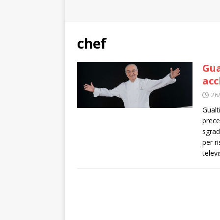
chef
Gua
acc
26
Gualt
prece
sgrad
per ri
televi