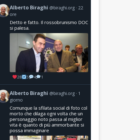
Alberto Biraghi
@biraghi.org
22
ore
Detto e fatto. Il rossobrunismo DOC
si palesa.
28
5
4
1
Alberto Biraghi
@biraghi.org
1
giorno
Comunque la sfilata social di foto col
morto che dilaga ogni volta che un
personaggio noto passa al miglior
vita è quanto di più ammorbante si
possa immaginare