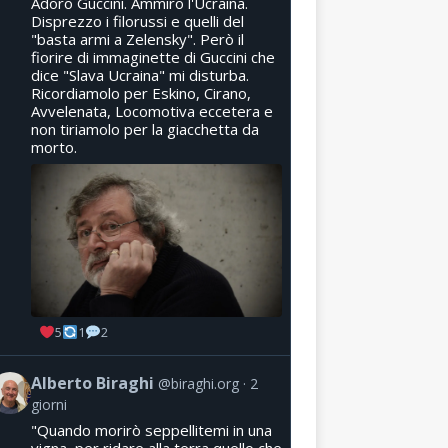
Adoro Guccini. Ammiro l'Ucraina.
Disprezzo i filorussi e quelli del
"basta armi a Zelensky". Però il
fiorire di immaginette di Guccini che
dice "Slava Ucraina" mi disturba.
Ricordiamolo per Eskino, Cirano,
Avvelenata, Locomotiva eccetera e
non tiriamolo per la giacchetta da
morto.
5
1
2
Alberto Biraghi
@biraghi.org
2
giorni
"Quando morirò seppellitemi in una