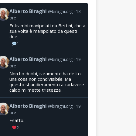
Alberto Biraghi
@biraghi.org
13
ore
Entrambi manipolati da Bettini, che a
sua volta è manipolato da questi
due.
1
Alberto Biraghi
@biraghi.org
19
ore
Non ho dubbi, raramente ha detto
una cosa non condivisibile. Ma
questo sbandieramento a cadavere
caldo mi mette tristezza.
Alberto Biraghi
@biraghi.org
19
ore
Esatto.
2