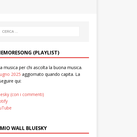
EMORESONG (PLAYLIST)
 musica per chi ascolta la buona musica.
iugno 2025
aggiornato quando capita. La
seguire qui:
uesky (con i commenti)
tify
uTube
 MIO WALL BLUESKY