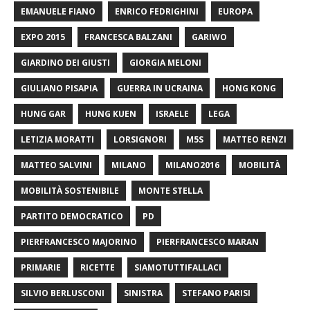
EMANUELE FIANO
ENRICO FEDRIGHINI
EUROPA
EXPO 2015
FRANCESCA BALZANI
GARIWO
GIARDINO DEI GIUSTI
GIORGIA MELONI
GIULIANO PISAPIA
GUERRA IN UCRAINA
HONG KONG
HUNG GAR
HUNG KUEN
ISRAELE
LEGA
LETIZIA MORATTI
LORSIGNORI
M5S
MATTEO RENZI
MATTEO SALVINI
MILANO
MILANO2016
MOBILITÀ
MOBILITÀ SOSTENIBILE
MONTE STELLA
PARTITO DEMOCRATICO
PD
PIERFRANCESCO MAJORINO
PIERFRANCESCO MARAN
PRIMARIE
RICETTE
SIAMOTUTTIFALLACI
SILVIO BERLUSCONI
SINISTRA
STEFANO PARISI