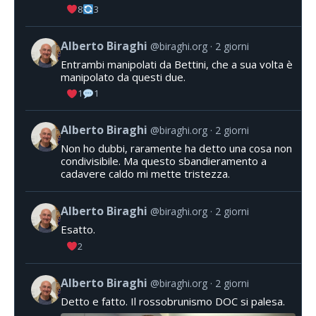
8
3
Alberto Biraghi
@biraghi.org
2 giorni
Entrambi manipolati da Bettini, che a sua volta è
manipolato da questi due.
1
1
Alberto Biraghi
@biraghi.org
2 giorni
Non ho dubbi, raramente ha detto una cosa non
condivisibile. Ma questo sbandieramento a
cadavere caldo mi mette tristezza.
Alberto Biraghi
@biraghi.org
2 giorni
Esatto.
2
Alberto Biraghi
@biraghi.org
2 giorni
Detto e fatto. Il rossobrunismo DOC si palesa.