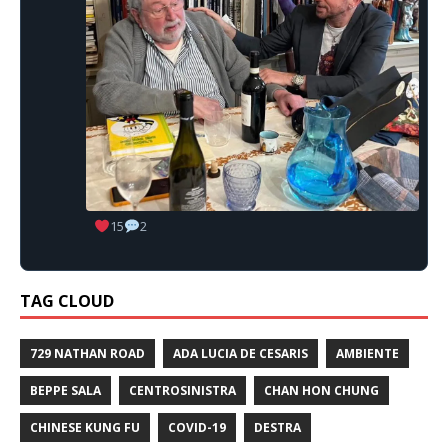
15
2
TAG CLOUD
729 NATHAN ROAD
ADA LUCIA DE CESARIS
AMBIENTE
BEPPE SALA
CENTROSINISTRA
CHAN HON CHUNG
CHINESE KUNG FU
COVID-19
DESTRA