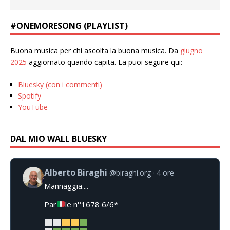
#ONEMORESONG (PLAYLIST)
Buona musica per chi ascolta la buona musica. Da
giugno
2025
aggiornato quando capita. La puoi seguire qui:
Bluesky (con i commenti)
Spotify
YouTube
DAL MIO WALL BLUESKY
Alberto Biraghi
@biraghi.org
4 ore
Mannaggia....
Par
le n°1678 6/6*