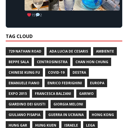
15
2
TAG CLOUD
729 NATHAN ROAD
ADA LUCIA DE CESARIS
AMBIENTE
BEPPE SALA
CENTROSINISTRA
CHAN HON CHUNG
CHINESE KUNG FU
COVID-19
DESTRA
EMANUELE FIANO
ENRICO FEDRIGHINI
EUROPA
EXPO 2015
FRANCESCA BALZANI
GARIWO
GIARDINO DEI GIUSTI
GIORGIA MELONI
GIULIANO PISAPIA
GUERRA IN UCRAINA
HONG KONG
HUNG GAR
HUNG KUEN
ISRAELE
LEGA