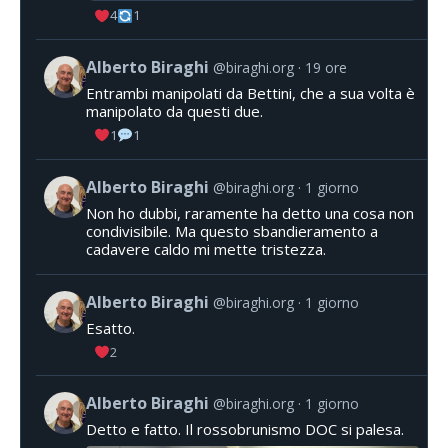
4
1
Alberto Biraghi
@biraghi.org
19 ore
Entrambi manipolati da Bettini, che a sua volta è
manipolato da questi due.
1
1
Alberto Biraghi
@biraghi.org
1 giorno
Non ho dubbi, raramente ha detto una cosa non
condivisibile. Ma questo sbandieramento a
cadavere caldo mi mette tristezza.
Alberto Biraghi
@biraghi.org
1 giorno
Esatto.
2
Alberto Biraghi
@biraghi.org
1 giorno
Detto e fatto. Il rossobrunismo DOC si palesa.