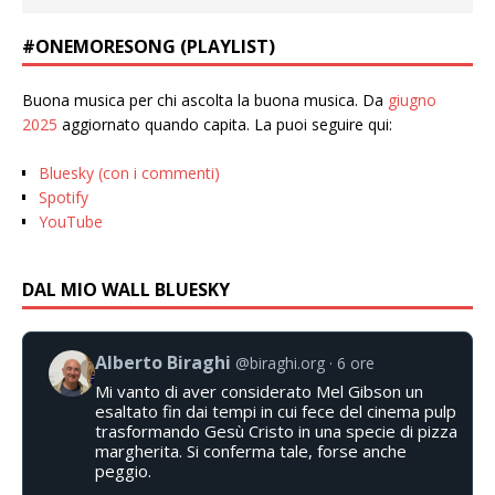
#ONEMORESONG (PLAYLIST)
Buona musica per chi ascolta la buona musica. Da
giugno
2025
aggiornato quando capita. La puoi seguire qui:
Bluesky (con i commenti)
Spotify
YouTube
DAL MIO WALL BLUESKY
Alberto Biraghi
@biraghi.org
6 ore
Mi vanto di aver considerato Mel Gibson un
esaltato fin dai tempi in cui fece del cinema pulp
trasformando Gesù Cristo in una specie di pizza
margherita. Si conferma tale, forse anche
peggio.