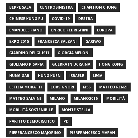
BEPPE SALA
CENTROSINISTRA
CHAN HON CHUNG
CHINESE KUNG FU
COVID-19
DESTRA
EMANUELE FIANO
ENRICO FEDRIGHINI
EUROPA
EXPO 2015
FRANCESCA BALZANI
GARIWO
GIARDINO DEI GIUSTI
GIORGIA MELONI
GIULIANO PISAPIA
GUERRA IN UCRAINA
HONG KONG
HUNG GAR
HUNG KUEN
ISRAELE
LEGA
LETIZIA MORATTI
LORSIGNORI
M5S
MATTEO RENZI
MATTEO SALVINI
MILANO
MILANO2016
MOBILITÀ
MOBILITÀ SOSTENIBILE
MONTE STELLA
PARTITO DEMOCRATICO
PD
PIERFRANCESCO MAJORINO
PIERFRANCESCO MARAN