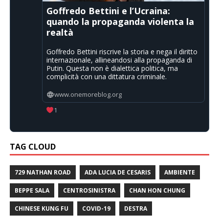
Goffredo Bettini e l’Ucraina:
quando la propaganda violenta la
realtà
Goffredo Bettini riscrive la storia e nega il diritto
internazionale, allineandosi alla propaganda di
Putin. Questa non è dialettica politica, ma
complicità con una dittatura criminale.
www.onemoreblog.org
1
TAG CLOUD
729 NATHAN ROAD
ADA LUCIA DE CESARIS
AMBIENTE
BEPPE SALA
CENTROSINISTRA
CHAN HON CHUNG
CHINESE KUNG FU
COVID-19
DESTRA