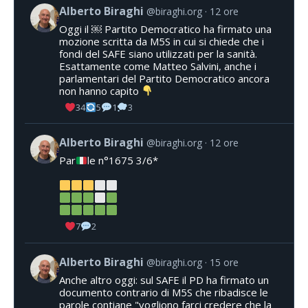
Alberto Biraghi
@biraghi.org
12 ore
Oggi il ￼ Partito Democratico ha firmato una
mozione scritta da M5S in cui si chiede che i
fondi del SAFE siano utilizzati per la sanità.
Esattamente come Matteo Salvini, anche i
parlamentari del Partito Democratico ancora
non hanno capito
34
5
1
3
Alberto Biraghi
@biraghi.org
12 ore
Par
le n°1675 3/6*
7
2
Alberto Biraghi
@biraghi.org
15 ore
Anche altro oggi: sul SAFE il PD ha firmato un
documento contrario di M5S che ribadisce le
parole contiane "vogliono farci credere che la