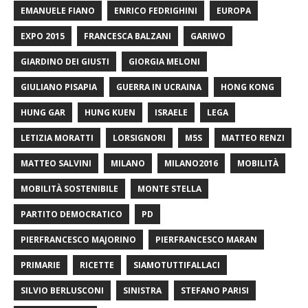
EMANUELE FIANO
ENRICO FEDRIGHINI
EUROPA
EXPO 2015
FRANCESCA BALZANI
GARIWO
GIARDINO DEI GIUSTI
GIORGIA MELONI
GIULIANO PISAPIA
GUERRA IN UCRAINA
HONG KONG
HUNG GAR
HUNG KUEN
ISRAELE
LEGA
LETIZIA MORATTI
LORSIGNORI
M5S
MATTEO RENZI
MATTEO SALVINI
MILANO
MILANO2016
MOBILITÀ
MOBILITÀ SOSTENIBILE
MONTE STELLA
PARTITO DEMOCRATICO
PD
PIERFRANCESCO MAJORINO
PIERFRANCESCO MARAN
PRIMARIE
RICETTE
SIAMOTUTTIFALLACI
SILVIO BERLUSCONI
SINISTRA
STEFANO PARISI