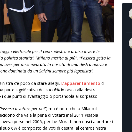
taggio elettorale per il centrodestra e acuirà invece le
ia politica stantia”, “Milano merita di più”. “Passera getta la
dopo aver per mesi invocato la nascita di una destra nuova e
zione dominata da un Salvini sempre più lepenista”.
nistra c’è poco da stare allegri.
L’apparentamento
di
parte significativa del suo 6% in tasca alla destra
i due punti di svantaggio o portandola al sorpasso.
 Passera a votare per noi”
, ma è noto che a Milano il
decidono che vale la pena di votarti (nel 2011 Pisapia
e aveva perse nel 2006, perché Moratti non riuscì a portare i
il suo 6% è composto da voti di destra, al centrosinistra