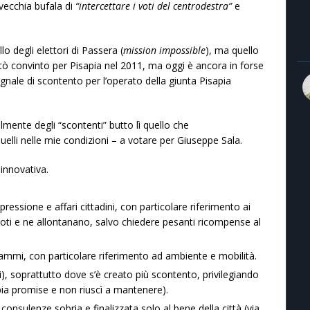
vecchia bufala di
“intercettare i voti del centrodestra”
e
o degli elettori di Passera (
mission impossible
), ma quello
tò convinto per Pisapia nel 2011, ma oggi è ancora in forse
nale di scontento per l’operato della giunta Pisapia
almente degli “scontenti” butto lì quello che
lli nelle mie condizioni – a votare per Giuseppe Sala.
innovativa.
pressione e affari cittadini, con particolare riferimento ai
o voti e ne allontanano, salvo chiedere pesanti ricompense al
mmi, con particolare riferimento ad ambiente e mobilità.
ti), soprattutto dove s’è creato più scontento, privilegiando
ia promise e non riuscì a mantenere).
 consulenze sobria e finalizzata solo al bene della città (via