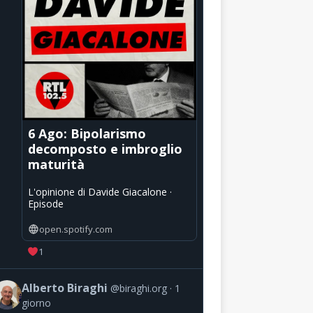
6 Ago: Bipolarismo
decomposto e imbroglio
maturità
L'opinione di Davide Giacalone ·
Episode
open.spotify.com
1
Alberto Biraghi
@biraghi.org
1
giorno