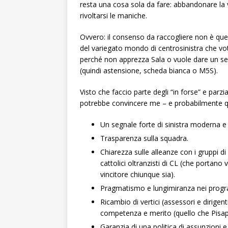
resta una cosa sola da fare: abbandonare la 
rivoltarsi le maniche.
Ovvero: il consenso da raccogliere non è quell
del variegato mondo di centrosinistra che vo
perché non apprezza Sala o vuole dare un seg
(quindi astensione, scheda bianca o M5S).
Visto che faccio parte degli “in forse” e parzi
potrebbe convincere me – e probabilmente que
Un segnale forte di sinistra moderna e 
Trasparenza sulla squadra.
Chiarezza sulle alleanze con i gruppi di 
cattolici oltranzisti di CL (che portan
vincitore chiunque sia).
Pragmatismo e lungimiranza nei progra
Ricambio di vertici (assessori e dirigen
competenza e merito (quello che Pisap
Garanzia di una politica di assunzioni e