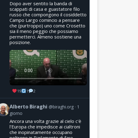
Dopo aver sentito la banda di
scappati di casa e guastatore filo
russo che compongono il cosiddetto
Campo Largo comincio a pensare
che (purtroppo) uno come Crosetto
sia il meno peggio che possiamo
permetterci. Almeno sostiene una
posizione.
19
1
2
Alberto Biraghi
@biraghi.org
1
giorno
Ancora una volta grazie al cielo c'è
l'Europa che impedisce ai cialtroni
che inopinatamente occupano
poltrone in Parlamento di fare