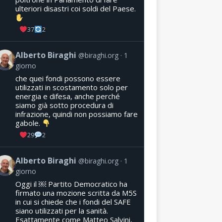
ulteriori disastri coi soldi del Paese.
37
2
Alberto Biraghi
@biraghi.org
1
giorno
che quei fondi possono essere
utilizzati in scostamento solo per
energia e difesa, anche perché
siamo già sotto procedura di
infrazione, quindi non possiamo fare
gabole.
29
2
Alberto Biraghi
@biraghi.org
1
giorno
Oggi il ￼ Partito Democratico ha
firmato una mozione scritta da M5S
in cui si chiede che i fondi del SAFE
siano utilizzati per la sanità.
Esattamente come Matteo Salvini,