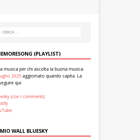
EMORESONG (PLAYLIST)
 musica per chi ascolta la buona musica.
iugno 2025
aggiornato quando capita. La
seguire qui:
uesky (con i commenti)
tify
uTube
 MIO WALL BLUESKY