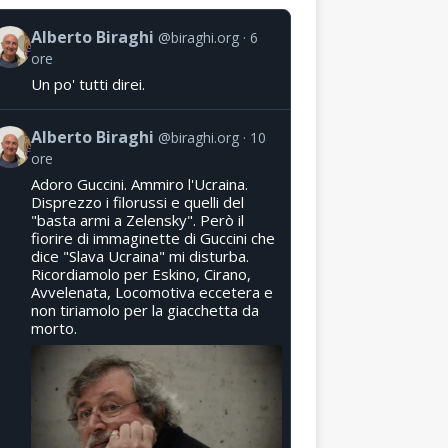
Alberto Biraghi
@biraghi.org
6
ore
Un po' tutti direi.
Alberto Biraghi
@biraghi.org
10
ore
Adoro Guccini. Ammiro l'Ucraina.
Disprezzo i filorussi e quelli del
"basta armi a Zelensky". Però il
fiorire di immaginette di Guccini che
dice "Slava Ucraina" mi disturba.
Ricordiamolo per Eskino, Cirano,
Avvelenata, Locomotiva eccetera e
non tiriamolo per la giacchetta da
morto.