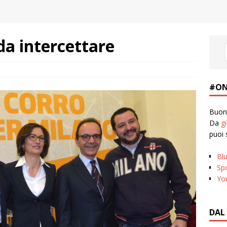
da intercettare
#ON
Buona
Da
g
puoi 
Bl
Spo
Yo
DAL