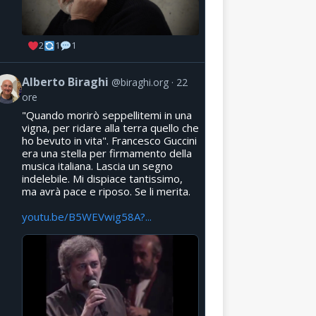
2
1
1
Alberto Biraghi
@biraghi.org
22
ore
"Quando morirò seppellitemi in una
vigna, per ridare alla terra quello che
ho bevuto in vita". Francesco Guccini
era una stella per firmamento della
musica italiana. Lascia un segno
indelebile. Mi dispiace tantissimo,
ma avrà pace e riposo. Se li merita.
youtu.be/B5WEVwig58A?...