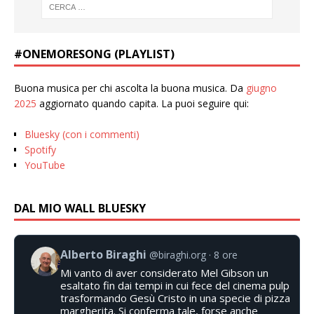
#ONEMORESONG (PLAYLIST)
Buona musica per chi ascolta la buona musica. Da
giugno
2025
aggiornato quando capita. La puoi seguire qui:
Bluesky (con i commenti)
Spotify
YouTube
DAL MIO WALL BLUESKY
Alberto Biraghi
@biraghi.org
8 ore
Mi vanto di aver considerato Mel Gibson un
esaltato fin dai tempi in cui fece del cinema pulp
trasformando Gesù Cristo in una specie di pizza
margherita. Si conferma tale, forse anche