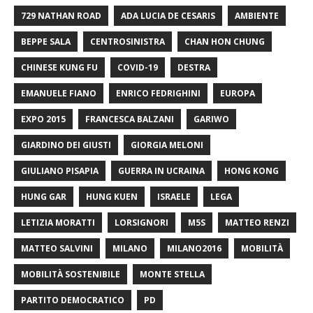
729 NATHAN ROAD
ADA LUCIA DE CESARIS
AMBIENTE
BEPPE SALA
CENTROSINISTRA
CHAN HON CHUNG
CHINESE KUNG FU
COVID-19
DESTRA
EMANUELE FIANO
ENRICO FEDRIGHINI
EUROPA
EXPO 2015
FRANCESCA BALZANI
GARIWO
GIARDINO DEI GIUSTI
GIORGIA MELONI
GIULIANO PISAPIA
GUERRA IN UCRAINA
HONG KONG
HUNG GAR
HUNG KUEN
ISRAELE
LEGA
LETIZIA MORATTI
LORSIGNORI
M5S
MATTEO RENZI
MATTEO SALVINI
MILANO
MILANO2016
MOBILITÀ
MOBILITÀ SOSTENIBILE
MONTE STELLA
PARTITO DEMOCRATICO
PD