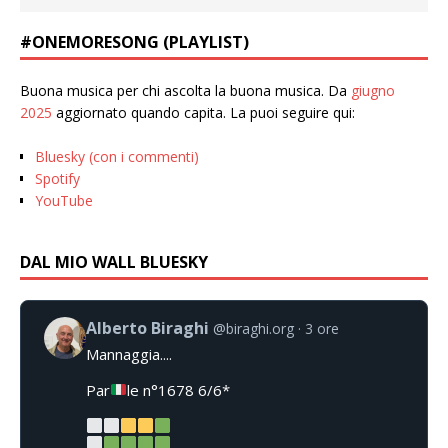
#ONEMORESONG (PLAYLIST)
Buona musica per chi ascolta la buona musica. Da
giugno
2025
aggiornato quando capita. La puoi seguire qui:
Bluesky (con i commenti)
Spotify
YouTube
DAL MIO WALL BLUESKY
Alberto Biraghi
@biraghi.org
3 ore
Mannaggia....
Par
le n°1678 6/6*