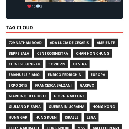
15
2
TAG CLOUD
729 NATHAN ROAD
ADA LUCIA DE CESARIS
AMBIENTE
BEPPE SALA
CENTROSINISTRA
CHAN HON CHUNG
CHINESE KUNG FU
COVID-19
DESTRA
EMANUELE FIANO
ENRICO FEDRIGHINI
EUROPA
EXPO 2015
FRANCESCA BALZANI
GARIWO
GIARDINO DEI GIUSTI
GIORGIA MELONI
GIULIANO PISAPIA
GUERRA IN UCRAINA
HONG KONG
HUNG GAR
HUNG KUEN
ISRAELE
LEGA
LETIZIA MORATTI
LORSIGNORI
M5S
MATTEO RENZI