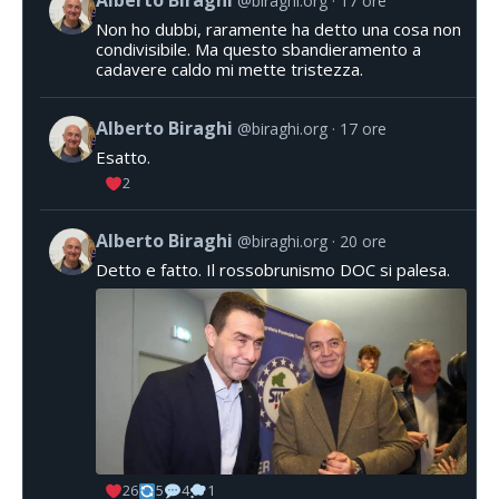
@biraghi.org
17 ore
Non ho dubbi, raramente ha detto una cosa non
condivisibile. Ma questo sbandieramento a
cadavere caldo mi mette tristezza.
Alberto Biraghi
@biraghi.org
17 ore
Esatto.
2
Alberto Biraghi
@biraghi.org
20 ore
Detto e fatto. Il rossobrunismo DOC si palesa.
26
5
4
1