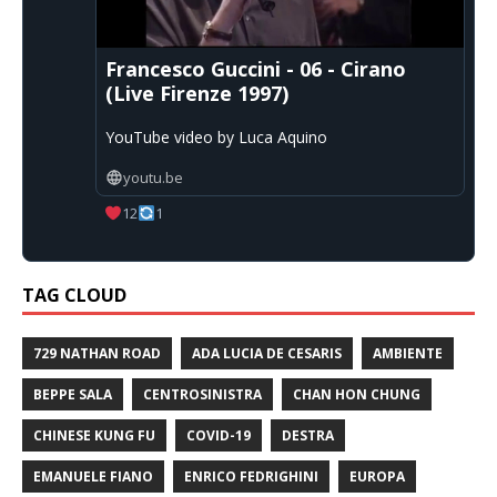
Francesco Guccini - 06 - Cirano
(Live Firenze 1997)
YouTube video by Luca Aquino
youtu.be
12
1
TAG CLOUD
729 NATHAN ROAD
ADA LUCIA DE CESARIS
AMBIENTE
BEPPE SALA
CENTROSINISTRA
CHAN HON CHUNG
CHINESE KUNG FU
COVID-19
DESTRA
EMANUELE FIANO
ENRICO FEDRIGHINI
EUROPA