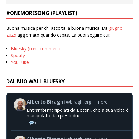
#ONEMORESONG (PLAYLIST)
Buona musica per chi ascolta la buona musica. Da
giugno
2025
aggiornato quando capita. La puoi seguire qui:
Bluesky (con i commenti)
Spotify
YouTube
DAL MIO WALL BLUESKY
Alberto Biraghi
@biraghi.org
11 ore
Entrambi manipolati da Bettini, che a sua volta è
manipolato da questi due.
1
Alberto Biraghi