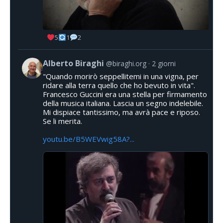
5
1
2
Alberto Biraghi
@biraghi.org
2 giorni
"Quando morirò seppellitemi in una vigna, per
ridare alla terra quello che ho bevuto in vita".
Francesco Guccini era una stella per firmamento
della musica italiana. Lascia un segno indelebile.
Mi dispiace tantissimo, ma avrà pace e riposo.
Se li merita.
youtu.be/B5WEVwig58A?...