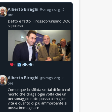
Alberto Biraghi
@biraghi.org
5
ore
Detto e fatto. Il rossobrunismo DOC
si palesa.
10
1
2
1
Alberto Biraghi
@biraghi.org
8
ore
Comunque la sfilata social di foto col
morto che dilaga ogni volta che un
personaggio noto passa al miglior
vita è quanto di più ammorbante si
possa immaginare