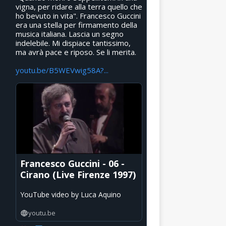
vigna, per ridare alla terra quello che
ho bevuto in vita". Francesco Guccini
era una stella per firmamento della
musica italiana. Lascia un segno
indelebile. Mi dispiace tantissimo,
ma avrà pace e riposo. Se li merita.
youtu.be/B5WEVwig58A?...
Francesco Guccini - 06 -
Cirano (Live Firenze 1997)
YouTube video by Luca Aquino
youtu.be