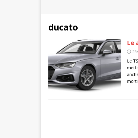
ducato
Le 
25
Le TS
mette
anche
morti 