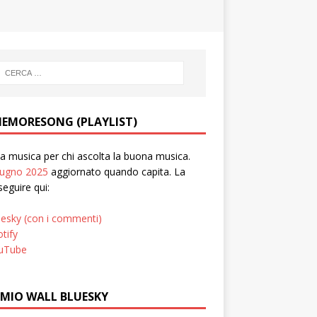
EMORESONG (PLAYLIST)
 musica per chi ascolta la buona musica.
iugno 2025
aggiornato quando capita. La
seguire qui:
uesky (con i commenti)
tify
uTube
 MIO WALL BLUESKY