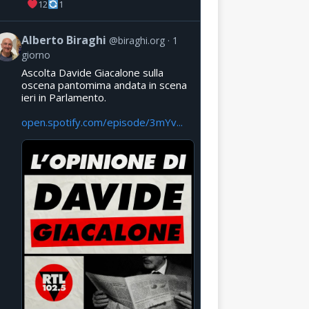
12
1
Alberto Biraghi
@biraghi.org
1
giorno
Ascolta Davide Giacalone sulla
oscena pantomima andata in scena
ieri in Parlamento.
open.spotify.com/episode/3mYv...