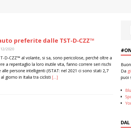
auto preferite dalle TST-D-CZZ™
/12/2020
#ON
T-D-CZZ™ al volante, si sa, sono pericolose, perché oltre a
re a repentaglio la loro inutile vita, fanno correre seri rischi
Buona
 alle persone intelligenti (ISTAT: nel 2021 ci sono stati 2,7
Da
g
al giorno in Italia tra ciclisti
[…]
puoi 
Bl
Spo
Yo
DAL