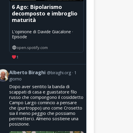
6 Ago: Bipolarismo
decomposto e imbroglio
maturità
L'opinione di Davide Giacalone ·
Episode
open.spotify.com
1
Alberto Biraghi
@biraghi.org
1
giorno
Dopo aver sentito la banda di
scappati di casa e guastatore filo
russo che compongono il cosiddetto
Campo Largo comincio a pensare
che (purtroppo) uno come Crosetto
sia il meno peggio che possiamo
permetterci. Almeno sostiene una
posizione.