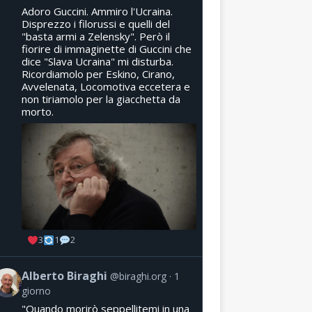
Adoro Guccini. Ammiro l'Ucraina.
Disprezzo i filorussi e quelli del
"basta armi a Zelensky". Però il
fiorire di immaginette di Guccini che
dice "Slava Ucraina" mi disturba.
Ricordiamolo per Eskino, Cirano,
Avvelenata, Locomotiva eccetera e
non tiriamolo per la giacchetta da
morto.
3
1
2
Alberto Biraghi
@biraghi.org
1
giorno
"Quando morirò seppellitemi in una