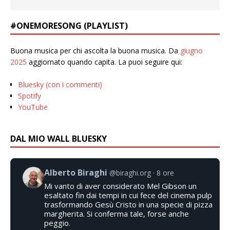
#ONEMORESONG (PLAYLIST)
Buona musica per chi ascolta la buona musica. Da
giugno
2025
aggiornato quando capita. La puoi seguire qui:
Bluesky (con i commenti)
Spotify
YouTube
DAL MIO WALL BLUESKY
Alberto Biraghi
@biraghi.org
8 ore
Mi vanto di aver considerato Mel Gibson un
esaltato fin dai tempi in cui fece del cinema pulp
trasformando Gesù Cristo in una specie di pizza
margherita. Si conferma tale, forse anche
peggio.