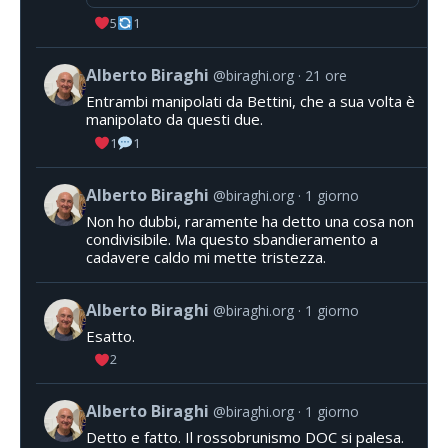
5
1
Alberto Biraghi
@biraghi.org
21 ore
Entrambi manipolati da Bettini, che a sua volta è
manipolato da questi due.
1
1
Alberto Biraghi
@biraghi.org
1 giorno
Non ho dubbi, raramente ha detto una cosa non
condivisibile. Ma questo sbandieramento a
cadavere caldo mi mette tristezza.
Alberto Biraghi
@biraghi.org
1 giorno
Esatto.
2
Alberto Biraghi
@biraghi.org
1 giorno
Detto e fatto. Il rossobrunismo DOC si palesa.