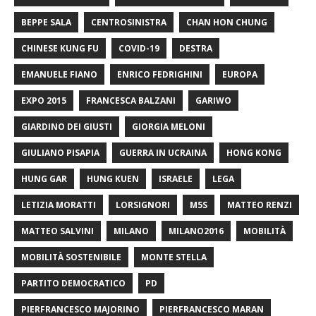
BEPPE SALA
CENTROSINISTRA
CHAN HON CHUNG
CHINESE KUNG FU
COVID-19
DESTRA
EMANUELE FIANO
ENRICO FEDRIGHINI
EUROPA
EXPO 2015
FRANCESCA BALZANI
GARIWO
GIARDINO DEI GIUSTI
GIORGIA MELONI
GIULIANO PISAPIA
GUERRA IN UCRAINA
HONG KONG
HUNG GAR
HUNG KUEN
ISRAELE
LEGA
LETIZIA MORATTI
LORSIGNORI
M5S
MATTEO RENZI
MATTEO SALVINI
MILANO
MILANO2016
MOBILITÀ
MOBILITÀ SOSTENIBILE
MONTE STELLA
PARTITO DEMOCRATICO
PD
PIERFRANCESCO MAJORINO
PIERFRANCESCO MARAN