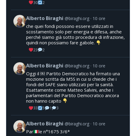
30
2
Alberto Biraghi
@biraghi.org
10 ore
che quei fondi possono essere utilizzati in
scostamento solo per energia e difesa, anche
perché siamo già sotto procedura di infrazione,
quindi non possiamo fare gabole.
23
2
Alberto Biraghi
@biraghi.org
10 ore
Oggi il ￼ Partito Democratico ha firmato una
mozione scritta da M5S in cui si chiede che i
fondi del SAFE siano utilizzati per la sanità.
Esattamente come Matteo Salvini, anche i
parlamentari del Partito Democratico ancora
non hanno capito
33
5
1
3
Alberto Biraghi
@biraghi.org
10 ore
Par
le n°1675 3/6*