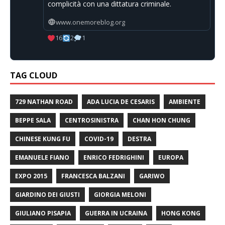
complicità con una dittatura criminale.
www.onemoreblog.org
16
2
1
TAG CLOUD
729 NATHAN ROAD
ADA LUCIA DE CESARIS
AMBIENTE
BEPPE SALA
CENTROSINISTRA
CHAN HON CHUNG
CHINESE KUNG FU
COVID-19
DESTRA
EMANUELE FIANO
ENRICO FEDRIGHINI
EUROPA
EXPO 2015
FRANCESCA BALZANI
GARIWO
GIARDINO DEI GIUSTI
GIORGIA MELONI
GIULIANO PISAPIA
GUERRA IN UCRAINA
HONG KONG