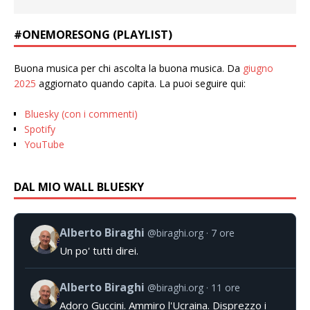
#ONEMORESONG (PLAYLIST)
Buona musica per chi ascolta la buona musica. Da
giugno
2025
aggiornato quando capita. La puoi seguire qui:
Bluesky (con i commenti)
Spotify
YouTube
DAL MIO WALL BLUESKY
Alberto Biraghi
@biraghi.org
7 ore
Un po' tutti direi.
Alberto Biraghi
@biraghi.org
11 ore
Adoro Guccini. Ammiro l'Ucraina. Disprezzo i