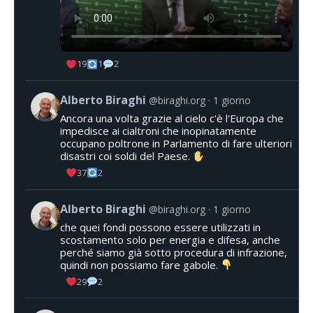
19
1
2
Alberto Biraghi
@biraghi.org
1 giorno
Ancora una volta grazie al cielo c'è l'Europa che
impedisce ai cialtroni che inopinatamente
occupano poltrone in Parlamento di fare ulteriori
disastri coi soldi del Paese.
37
2
Alberto Biraghi
@biraghi.org
1 giorno
che quei fondi possono essere utilizzati in
scostamento solo per energia e difesa, anche
perché siamo già sotto procedura di infrazione,
quindi non possiamo fare gabole.
29
2