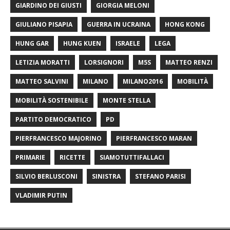
GIARDINO DEI GIUSTI
GIORGIA MELONI
GIULIANO PISAPIA
GUERRA IN UCRAINA
HONG KONG
HUNG GAR
HUNG KUEN
ISRAELE
LEGA
LETIZIA MORATTI
LORSIGNORI
M5S
MATTEO RENZI
MATTEO SALVINI
MILANO
MILANO2016
MOBILITÀ
MOBILITÀ SOSTENIBILE
MONTE STELLA
PARTITO DEMOCRATICO
PD
PIERFRANCESCO MAJORINO
PIERFRANCESCO MARAN
PRIMARIE
RICETTE
SIAMOTUTTIFALLACI
SILVIO BERLUSCONI
SINISTRA
STEFANO PARISI
VLADIMIR PUTIN