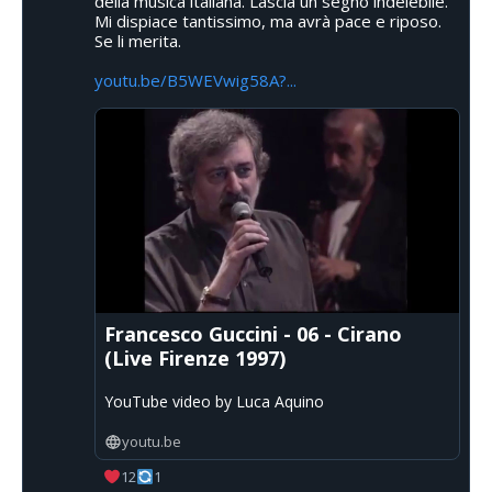
della musica italiana. Lascia un segno indelebile.
Mi dispiace tantissimo, ma avrà pace e riposo.
Se li merita.
youtu.be/B5WEVwig58A?...
Francesco Guccini - 06 - Cirano
(Live Firenze 1997)
YouTube video by Luca Aquino
youtu.be
12
1