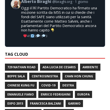
Alberto Biraghi
@biraghi.org
1 giorno
Oggi il ￼ Partito Democratico ha firmato una
mozione scritta da M5S in cui si chiede che i
fondi del SAFE siano utilizzati per la sanità.
Esattamente come Matteo Salvini, anche i
parlamentari del Partito Democratico ancora
non hanno capito
41
5
1
3
TAG CLOUD
729 NATHAN ROAD
ADA LUCIA DE CESARIS
AMBIENTE
BEPPE SALA
CENTROSINISTRA
CHAN HON CHUNG
CHINESE KUNG FU
COVID-19
DESTRA
EMANUELE FIANO
ENRICO FEDRIGHINI
EUROPA
EXPO 2015
FRANCESCA BALZANI
GARIWO