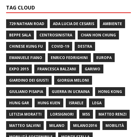
TAG CLOUD
729 NATHAN ROAD
ADA LUCIA DE CESARIS
AMBIENTE
BEPPE SALA
CENTROSINISTRA
CHAN HON CHUNG
CHINESE KUNG FU
COVID-19
DESTRA
EMANUELE FIANO
ENRICO FEDRIGHINI
EUROPA
EXPO 2015
FRANCESCA BALZANI
GARIWO
GIARDINO DEI GIUSTI
GIORGIA MELONI
GIULIANO PISAPIA
GUERRA IN UCRAINA
HONG KONG
HUNG GAR
HUNG KUEN
ISRAELE
LEGA
LETIZIA MORATTI
LORSIGNORI
M5S
MATTEO RENZI
MATTEO SALVINI
MILANO
MILANO2016
MOBILITÀ
MOBILITÀ SOSTENIBILE
MONTE STELLA