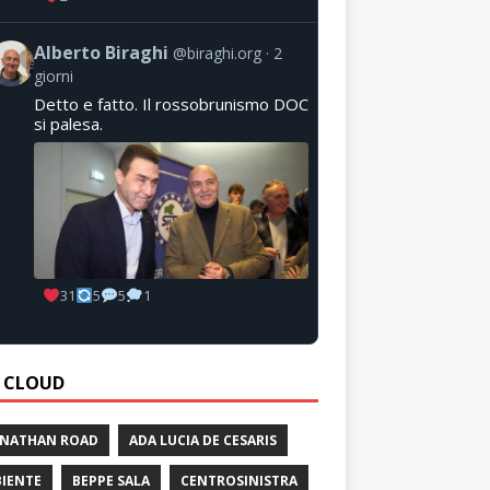
Alberto Biraghi
@biraghi.org
2
giorni
Detto e fatto. Il rossobrunismo DOC
si palesa.
31
5
5
1
 CLOUD
 NATHAN ROAD
ADA LUCIA DE CESARIS
IENTE
BEPPE SALA
CENTROSINISTRA