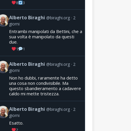
8
3
Alberto Biraghi
@biraghi.org
2
giorni
Entrambi manipolati da Bettini, che a
sua volta è manipolato da questi
due.
1
1
Alberto Biraghi
@biraghi.org
2
giorni
Non ho dubbi, raramente ha detto
una cosa non condivisibile. Ma
questo sbandieramento a cadavere
caldo mi mette tristezza.
Alberto Biraghi
@biraghi.org
2
giorni
Esatto.
2