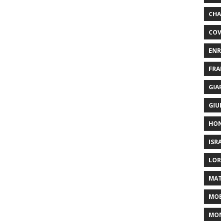
CHA
COV
ENR
FRA
GIA
GIU
HO
ISR
LOR
MAT
MOB
MON