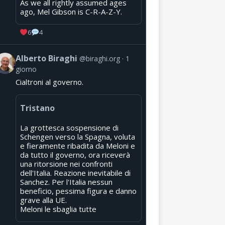
As we all rightly assumed ages
ago, Mel Gibson is C-R-A-Z-Y.
6
4
Alberto Biraghi
@biraghi.org
1
giorno
Cialtroni al governo.
Tristano
La grottesca sospensione di
Schengen verso la Spagna, voluta
e fieramente ribadita da Meloni e
da tutto il governo, ora riceverà
una ritorsione nei confronti
dell'Italia. Reazione inevitabile di
Sanchez. Per l'Italia nessun
beneficio, pessima figura e danno
grave alla UE.
Meloni le sbaglia tutte