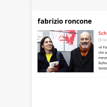
fabrizio roncone
Sch
02
«Il P
che a
mese 
Rufin
Sinis