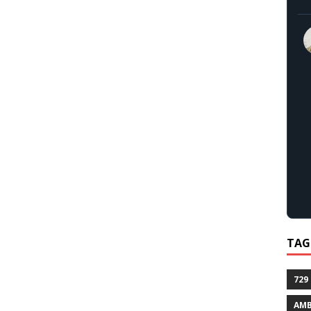
TAG
729
AMB