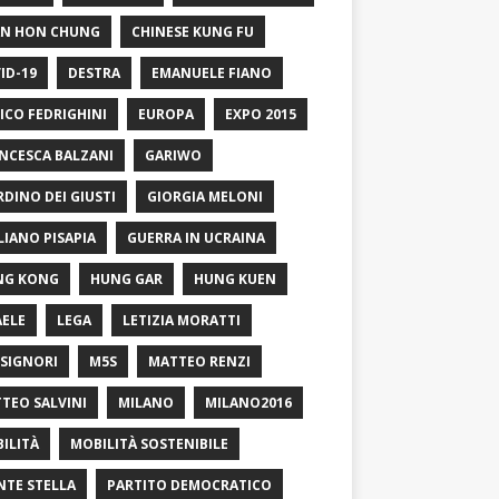
N HON CHUNG
CHINESE KUNG FU
ID-19
DESTRA
EMANUELE FIANO
ICO FEDRIGHINI
EUROPA
EXPO 2015
NCESCA BALZANI
GARIWO
RDINO DEI GIUSTI
GIORGIA MELONI
LIANO PISAPIA
GUERRA IN UCRAINA
NG KONG
HUNG GAR
HUNG KUEN
AELE
LEGA
LETIZIA MORATTI
SIGNORI
M5S
MATTEO RENZI
TEO SALVINI
MILANO
MILANO2016
ILITÀ
MOBILITÀ SOSTENIBILE
TE STELLA
PARTITO DEMOCRATICO