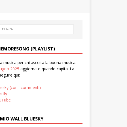
EMORESONG (PLAYLIST)
 musica per chi ascolta la buona musica.
iugno 2025
aggiornato quando capita. La
seguire qui:
uesky (con i commenti)
tify
uTube
 MIO WALL BLUESKY