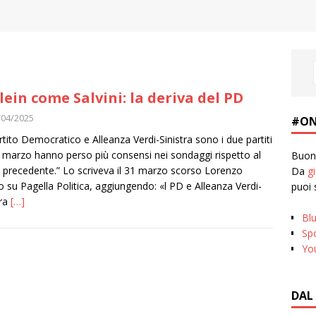
lein come Salvini: la deriva del PD
/04/2025
#ON
artito Democratico e Alleanza Verdi-Sinistra sono i due partiti
 marzo hanno perso più consensi nei sondaggi rispetto al
Buona
precedente.” Lo scriveva il 31 marzo scorso Lorenzo
Da
g
o su Pagella Politica, aggiungendo: «l PD e Alleanza Verdi-
puoi 
tra
[…]
Bl
Spo
Yo
DAL