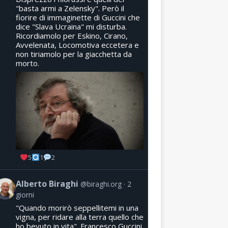
"basta armi a Zelensky". Però il
fiorire di immaginette di Guccini che
dice "Slava Ucraina" mi disturba.
Ricordiamolo per Eskino, Cirano,
Avvelenata, Locomotiva eccetera e
non tiriamolo per la giacchetta da
morto.
5
1
2
Alberto Biraghi
@biraghi.org
2
giorni
"Quando morirò seppellitemi in una
vigna, per ridare alla terra quello che
ho bevuto in vita". Francesco Guccini