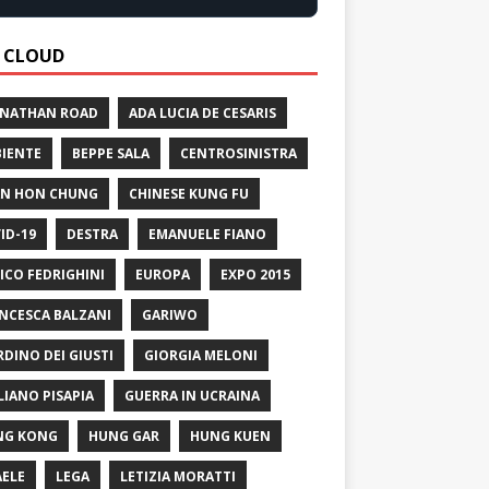
 CLOUD
 NATHAN ROAD
ADA LUCIA DE CESARIS
IENTE
BEPPE SALA
CENTROSINISTRA
N HON CHUNG
CHINESE KUNG FU
ID-19
DESTRA
EMANUELE FIANO
ICO FEDRIGHINI
EUROPA
EXPO 2015
NCESCA BALZANI
GARIWO
RDINO DEI GIUSTI
GIORGIA MELONI
LIANO PISAPIA
GUERRA IN UCRAINA
NG KONG
HUNG GAR
HUNG KUEN
AELE
LEGA
LETIZIA MORATTI