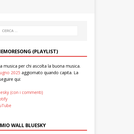
EMORESONG (PLAYLIST)
 musica per chi ascolta la buona musica.
iugno 2025
aggiornato quando capita. La
seguire qui:
uesky (con i commenti)
tify
uTube
 MIO WALL BLUESKY