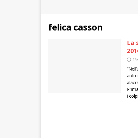
felica casson
La 
201
15
“Nell
antro
alacr
Prima
i colp