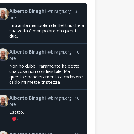
Alberto Biraghi
@biraghi.org
3
ore
Entrambi manipolati da Bettini, che a
sua volta è manipolato da questi
due.
Alberto Biraghi
@biraghi.org
10
ore
Non ho dubbi, raramente ha detto
una cosa non condivisibile. Ma
questo sbandieramento a cadavere
caldo mi mette tristezza.
Alberto Biraghi
@biraghi.org
10
ore
Esatto.
2