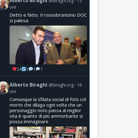
Alberto Biraghi
@biraghi.org
13
ore
Detto e fatto. Il rossobrunismo DOC
si palesa.
24
5
3
1
Alberto Biraghi
@biraghi.org
16
ore
Comunque la sfilata social di foto col
morto che dilaga ogni volta che un
personaggio noto passa al miglior
vita è quanto di più ammorbante si
possa immaginare