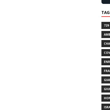
TAG
729
AMB
CHA
COV
ENR
FRA
GIA
GIU
HO
ISR