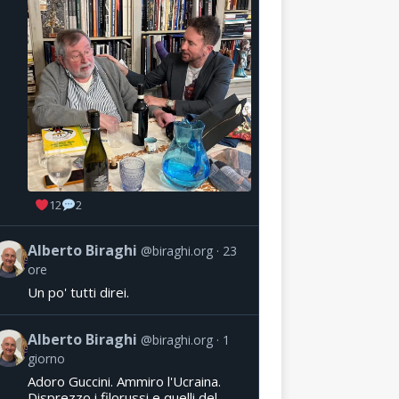
12
2
Alberto Biraghi
@biraghi.org
23
ore
Un po' tutti direi.
Alberto Biraghi
@biraghi.org
1
giorno
Adoro Guccini. Ammiro l'Ucraina.
Disprezzo i filorussi e quelli del