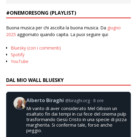
#ONEMORESONG (PLAYLIST)
Buona musica per chi ascolta la buona musica. Da
giugno
2025
aggiornato quando capita. La puoi seguire qui:
Bluesky (con i commenti)
Spotify
YouTube
DAL MIO WALL BLUESKY
Alberto Biraghi
@biraghi.org
8 ore
Mi vanto di aver considerato Mel Gibson un
esaltato fin dai tempi in cui fece del cinema pulp
trasformando Gesù Cristo in una specie di pizza
margherita. Si conferma tale, forse anche
peggio.