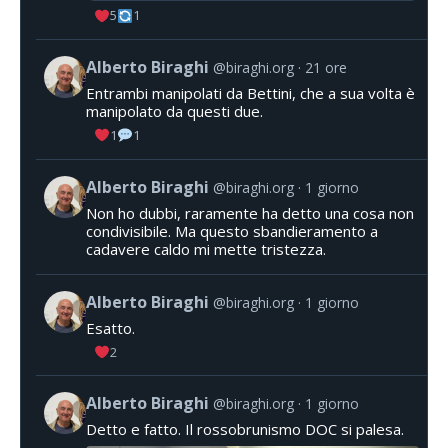
5
1
Alberto Biraghi
@biraghi.org
21 ore
Entrambi manipolati da Bettini, che a sua volta è
manipolato da questi due.
1
1
Alberto Biraghi
@biraghi.org
1 giorno
Non ho dubbi, raramente ha detto una cosa non
condivisibile. Ma questo sbandieramento a
cadavere caldo mi mette tristezza.
Alberto Biraghi
@biraghi.org
1 giorno
Esatto.
2
Alberto Biraghi
@biraghi.org
1 giorno
Detto e fatto. Il rossobrunismo DOC si palesa.