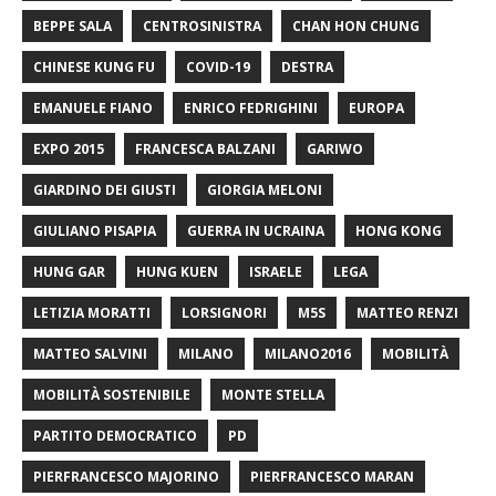
BEPPE SALA
CENTROSINISTRA
CHAN HON CHUNG
CHINESE KUNG FU
COVID-19
DESTRA
EMANUELE FIANO
ENRICO FEDRIGHINI
EUROPA
EXPO 2015
FRANCESCA BALZANI
GARIWO
GIARDINO DEI GIUSTI
GIORGIA MELONI
GIULIANO PISAPIA
GUERRA IN UCRAINA
HONG KONG
HUNG GAR
HUNG KUEN
ISRAELE
LEGA
LETIZIA MORATTI
LORSIGNORI
M5S
MATTEO RENZI
MATTEO SALVINI
MILANO
MILANO2016
MOBILITÀ
MOBILITÀ SOSTENIBILE
MONTE STELLA
PARTITO DEMOCRATICO
PD
PIERFRANCESCO MAJORINO
PIERFRANCESCO MARAN