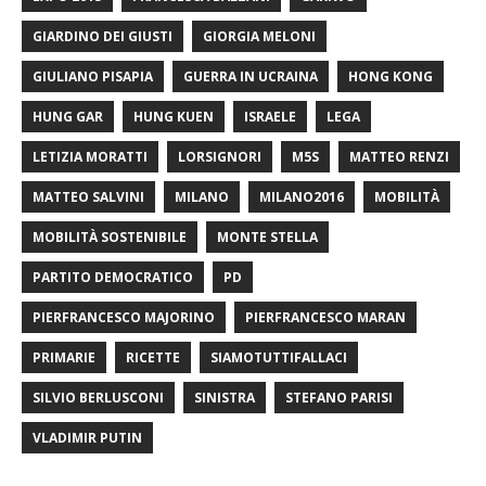
GIARDINO DEI GIUSTI
GIORGIA MELONI
GIULIANO PISAPIA
GUERRA IN UCRAINA
HONG KONG
HUNG GAR
HUNG KUEN
ISRAELE
LEGA
LETIZIA MORATTI
LORSIGNORI
M5S
MATTEO RENZI
MATTEO SALVINI
MILANO
MILANO2016
MOBILITÀ
MOBILITÀ SOSTENIBILE
MONTE STELLA
PARTITO DEMOCRATICO
PD
PIERFRANCESCO MAJORINO
PIERFRANCESCO MARAN
PRIMARIE
RICETTE
SIAMOTUTTIFALLACI
SILVIO BERLUSCONI
SINISTRA
STEFANO PARISI
VLADIMIR PUTIN