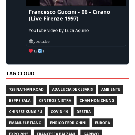
Francesco Guccini - 06 - Cirano
(Live Firenze 1997)
YouTube video by Luca Aquino
youtu.be
12
1
TAG CLOUD
729 NATHAN ROAD
ADA LUCIA DE CESARIS
AMBIENTE
BEPPE SALA
CENTROSINISTRA
CHAN HON CHUNG
CHINESE KUNG FU
COVID-19
DESTRA
EMANUELE FIANO
ENRICO FEDRIGHINI
EUROPA
EXPO 2015
FRANCESCA BALZANI
GARIWO