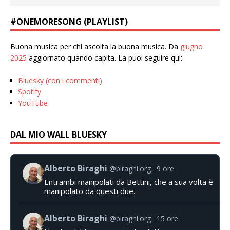
#ONEMORESONG (PLAYLIST)
Buona musica per chi ascolta la buona musica. Da
giugno
2025
aggiornato quando capita. La puoi seguire qui:
Bluesky (con i commenti)
Spotify
YouTube
DAL MIO WALL BLUESKY
Alberto Biraghi
@biraghi.org
9 ore
Entrambi manipolati da Bettini, che a sua volta è
manipolato da questi due.
Alberto Biraghi
@biraghi.org
15 ore