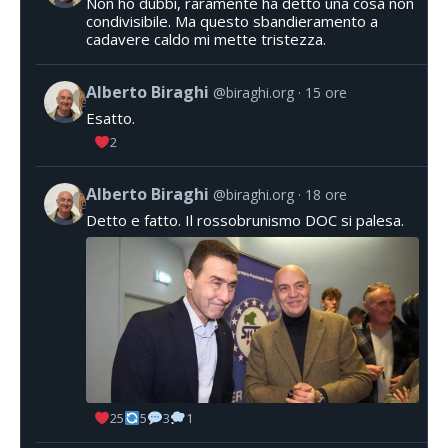
Non ho dubbi, raramente ha detto una cosa non
condivisibile. Ma questo sbandieramento a
cadavere caldo mi mette tristezza.
Alberto Biraghi
@biraghi.org
15 ore
Esatto.
2
Alberto Biraghi
@biraghi.org
18 ore
Detto e fatto. Il rossobrunismo DOC si palesa.
25
5
3
1