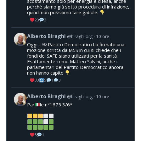
scostamento solo per energia e difesa, anche
perché siamo già sotto procedura di infrazione,
quindi non possiamo fare gabole.
23
2
Alberto Biraghi
@biraghi.org
10 ore
Oggi il ￼ Partito Democratico ha firmato una
mozione scritta da M5S in cui si chiede che i
fondi del SAFE siano utilizzati per la sanità.
Esattamente come Matteo Salvini, anche i
parlamentari del Partito Democratico ancora
non hanno capito
33
5
1
3
Alberto Biraghi
@biraghi.org
10 ore
Par
le n°1675 3/6*
5
1