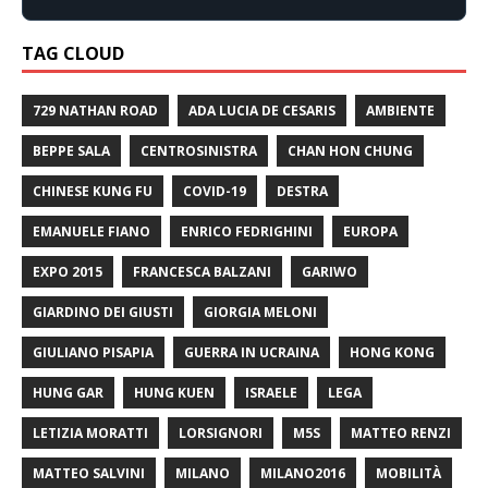
TAG CLOUD
729 NATHAN ROAD
ADA LUCIA DE CESARIS
AMBIENTE
BEPPE SALA
CENTROSINISTRA
CHAN HON CHUNG
CHINESE KUNG FU
COVID-19
DESTRA
EMANUELE FIANO
ENRICO FEDRIGHINI
EUROPA
EXPO 2015
FRANCESCA BALZANI
GARIWO
GIARDINO DEI GIUSTI
GIORGIA MELONI
GIULIANO PISAPIA
GUERRA IN UCRAINA
HONG KONG
HUNG GAR
HUNG KUEN
ISRAELE
LEGA
LETIZIA MORATTI
LORSIGNORI
M5S
MATTEO RENZI
MATTEO SALVINI
MILANO
MILANO2016
MOBILITÀ