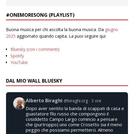
#ONEMORESONG (PLAYLIST)
Buona musica per chi ascolta la buona musica. Da
giugno
2025
aggiornato quando capita. La puoi seguire qui:
Bluesky (con i commenti)
Spotify
YouTube
DAL MIO WALL BLUESKY
Alberto Biraghi
@biraghi.org
3 ore
Dopo aver sentito la banda di scappati di casa e
guastatore filo russo che compongono il
cosiddetto Campo Largo comincio a pensare
che (purtroppo) uno come Crosetto sia il meno
peggio che possiamo permetterci. Almeno