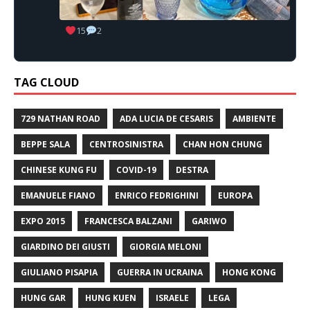
15
2
TAG CLOUD
729 NATHAN ROAD
ADA LUCIA DE CESARIS
AMBIENTE
BEPPE SALA
CENTROSINISTRA
CHAN HON CHUNG
CHINESE KUNG FU
COVID-19
DESTRA
EMANUELE FIANO
ENRICO FEDRIGHINI
EUROPA
EXPO 2015
FRANCESCA BALZANI
GARIWO
GIARDINO DEI GIUSTI
GIORGIA MELONI
GIULIANO PISAPIA
GUERRA IN UCRAINA
HONG KONG
HUNG GAR
HUNG KUEN
ISRAELE
LEGA