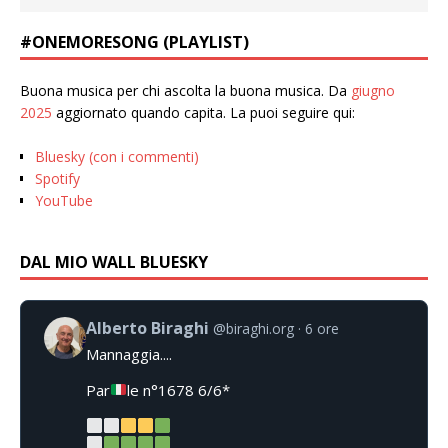
#ONEMORESONG (PLAYLIST)
Buona musica per chi ascolta la buona musica. Da
giugno
2025
aggiornato quando capita. La puoi seguire qui:
Bluesky (con i commenti)
Spotify
YouTube
DAL MIO WALL BLUESKY
Alberto Biraghi
@biraghi.org
6 ore
Mannaggia....
Par
le n°1678 6/6*