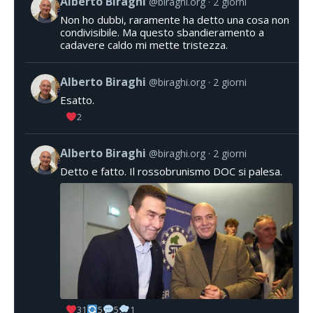
Alberto Biraghi
@biraghi.org
2 giorni
Non ho dubbi, raramente ha detto una cosa non
condivisibile. Ma questo sbandieramento a
cadavere caldo mi mette tristezza.
Alberto Biraghi
@biraghi.org
2 giorni
Esatto.
2
Alberto Biraghi
@biraghi.org
2 giorni
Detto e fatto. Il rossobrunismo DOC si palesa.
31
5
5
1