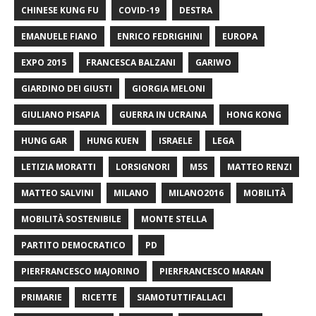
CHINESE KUNG FU
COVID-19
DESTRA
EMANUELE FIANO
ENRICO FEDRIGHINI
EUROPA
EXPO 2015
FRANCESCA BALZANI
GARIWO
GIARDINO DEI GIUSTI
GIORGIA MELONI
GIULIANO PISAPIA
GUERRA IN UCRAINA
HONG KONG
HUNG GAR
HUNG KUEN
ISRAELE
LEGA
LETIZIA MORATTI
LORSIGNORI
M5S
MATTEO RENZI
MATTEO SALVINI
MILANO
MILANO2016
MOBILITÀ
MOBILITÀ SOSTENIBILE
MONTE STELLA
PARTITO DEMOCRATICO
PD
PIERFRANCESCO MAJORINO
PIERFRANCESCO MARAN
PRIMARIE
RICETTE
SIAMOTUTTIFALLACI