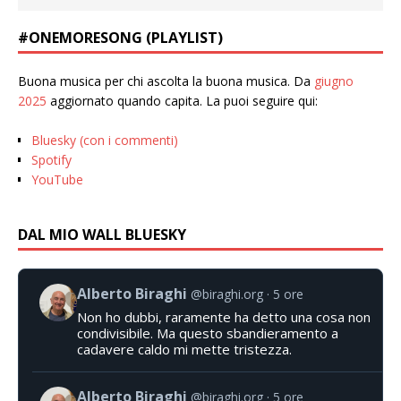
#ONEMORESONG (PLAYLIST)
Buona musica per chi ascolta la buona musica. Da
giugno
2025
aggiornato quando capita. La puoi seguire qui:
Bluesky (con i commenti)
Spotify
YouTube
DAL MIO WALL BLUESKY
Alberto Biraghi
@biraghi.org
5 ore
Non ho dubbi, raramente ha detto una cosa non
condivisibile. Ma questo sbandieramento a
cadavere caldo mi mette tristezza.
Alberto Biraghi
@biraghi.org
5 ore