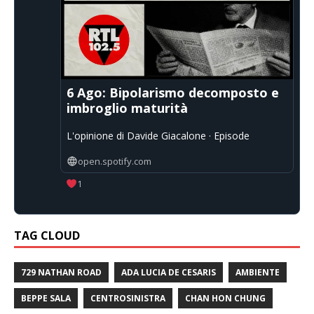
6 Ago: Bipolarismo decomposto e
imbroglio maturità
L'opinione di Davide Giacalone · Episode
open.spotify.com
1
TAG CLOUD
729 NATHAN ROAD
ADA LUCIA DE CESARIS
AMBIENTE
BEPPE SALA
CENTROSINISTRA
CHAN HON CHUNG