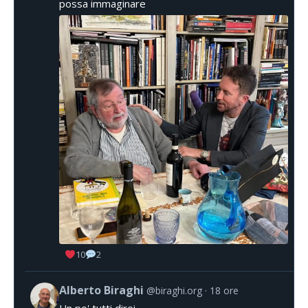
possa immaginare
10
2
Alberto Biraghi
@biraghi.org
18 ore
Un po' tutti direi.