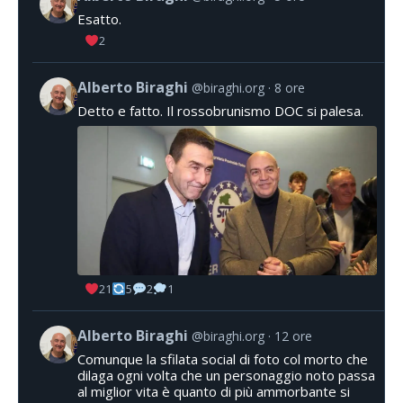
Esatto.
2
Alberto Biraghi
@biraghi.org
8 ore
Detto e fatto. Il rossobrunismo DOC si palesa.
21
5
2
1
Alberto Biraghi
@biraghi.org
12 ore
Comunque la sfilata social di foto col morto che
dilaga ogni volta che un personaggio noto passa
al miglior vita è quanto di più ammorbante si