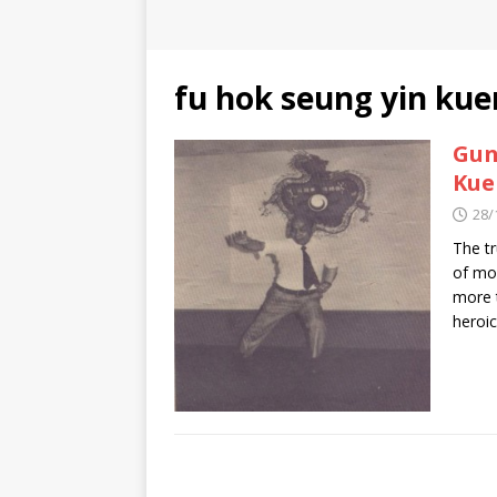
fu hok seung yin kue
Gun
Kue
28/
The t
of mo
more t
heroi