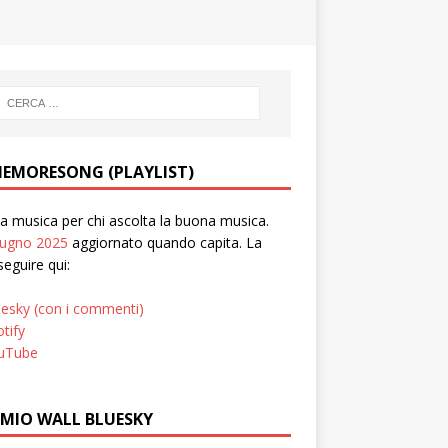
EMORESONG (PLAYLIST)
 musica per chi ascolta la buona musica.
iugno 2025
aggiornato quando capita. La
seguire qui:
uesky (con i commenti)
tify
uTube
 MIO WALL BLUESKY