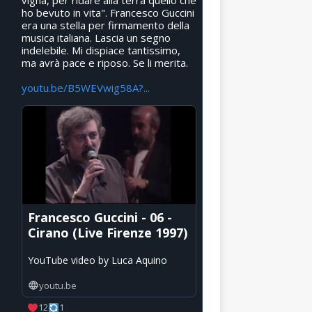
vigna, per ridare alla terra quello che
ho bevuto in vita". Francesco Guccini
era una stella per firmamento della
musica italiana. Lascia un segno
indelebile. Mi dispiace tantissimo,
ma avrà pace e riposo. Se li merita.
youtu.be/B5WEVwig58A?...
Francesco Guccini - 06 -
Cirano (Live Firenze 1997)
YouTube video by Luca Aquino
youtu.be
12
1