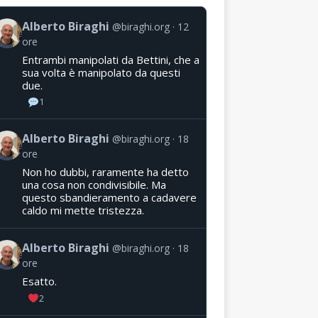
Alberto Biraghi
@biraghi.org
12
ore
Entrambi manipolati da Bettini, che a
sua volta è manipolato da questi
due.
1
Alberto Biraghi
@biraghi.org
18
ore
Non ho dubbi, raramente ha detto
una cosa non condivisibile. Ma
questo sbandieramento a cadavere
caldo mi mette tristezza.
Alberto Biraghi
@biraghi.org
18
ore
Esatto.
2