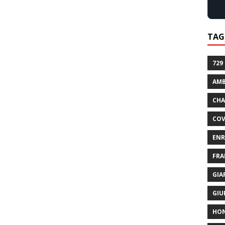
TAG
729
AMB
CHA
COV
ENR
FRA
GIA
GIU
HO