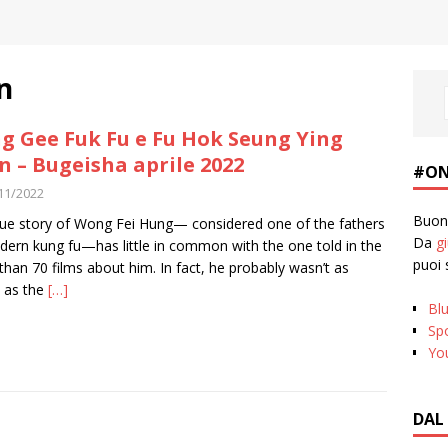
n
g Gee Fuk Fu e Fu Hok Seung Ying
n – Bugeisha aprile 2022
#ON
11/2022
Buona
rue story of Wong Fei Hung— considered one of the fathers
Da
g
dern kung fu—has little in common with the one told in the
puoi 
han 70 films about him. In fact, he probably wasn’t as
c as the
[…]
Bl
Spo
Yo
DAL