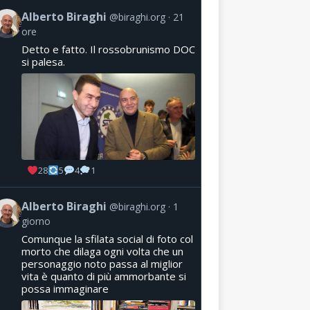
Alberto Biraghi
@biraghi.org
21
ore
Detto e fatto. Il rossobrunismo DOC
si palesa.
28
5
4
1
Alberto Biraghi
@biraghi.org
1
giorno
Comunque la sfilata social di foto col
morto che dilaga ogni volta che un
personaggio noto passa al miglior
vita è quanto di più ammorbante si
possa immaginare