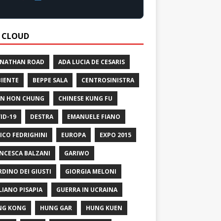
 CLOUD
 NATHAN ROAD
ADA LUCIA DE CESARIS
IENTE
BEPPE SALA
CENTROSINISTRA
N HON CHUNG
CHINESE KUNG FU
ID-19
DESTRA
EMANUELE FIANO
ICO FEDRIGHINI
EUROPA
EXPO 2015
NCESCA BALZANI
GARIWO
RDINO DEI GIUSTI
GIORGIA MELONI
LIANO PISAPIA
GUERRA IN UCRAINA
NG KONG
HUNG GAR
HUNG KUEN