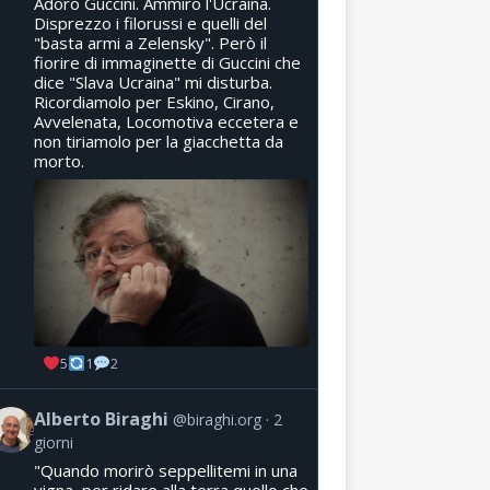
Adoro Guccini. Ammiro l'Ucraina.
Disprezzo i filorussi e quelli del
"basta armi a Zelensky". Però il
fiorire di immaginette di Guccini che
dice "Slava Ucraina" mi disturba.
Ricordiamolo per Eskino, Cirano,
Avvelenata, Locomotiva eccetera e
non tiriamolo per la giacchetta da
morto.
5
1
2
Alberto Biraghi
@biraghi.org
2
giorni
"Quando morirò seppellitemi in una