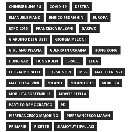
CHINESE KUNG FU
COVID-19
DESTRA
EMANUELE FIANO
ENRICO FEDRIGHINI
EUROPA
EXPO 2015
FRANCESCA BALZANI
GARIWO
GIARDINO DEI GIUSTI
GIORGIA MELONI
GIULIANO PISAPIA
GUERRA IN UCRAINA
HONG KONG
HUNG GAR
HUNG KUEN
ISRAELE
LEGA
LETIZIA MORATTI
LORSIGNORI
M5S
MATTEO RENZI
MATTEO SALVINI
MILANO
MILANO2016
MOBILITÀ
MOBILITÀ SOSTENIBILE
MONTE STELLA
PARTITO DEMOCRATICO
PD
PIERFRANCESCO MAJORINO
PIERFRANCESCO MARAN
PRIMARIE
RICETTE
SIAMOTUTTIFALLACI