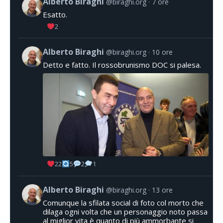
Alberto Biraghi
@biraghi.org
7 ore
Esatto.
2
Alberto Biraghi
@biraghi.org
10 ore
Detto e fatto. Il rossobrunismo DOC si palesa.
22
5
2
1
Alberto Biraghi
@biraghi.org
13 ore
Comunque la sfilata social di foto col morto che
dilaga ogni volta che un personaggio noto passa
al miglior vita è quanto di più ammorbante si