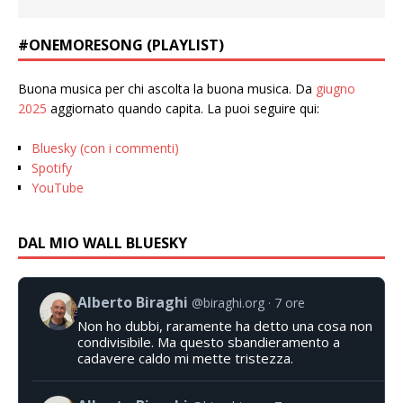
#ONEMORESONG (PLAYLIST)
Buona musica per chi ascolta la buona musica. Da
giugno
2025
aggiornato quando capita. La puoi seguire qui:
Bluesky (con i commenti)
Spotify
YouTube
DAL MIO WALL BLUESKY
Alberto Biraghi
@biraghi.org
7 ore
Non ho dubbi, raramente ha detto una cosa non
condivisibile. Ma questo sbandieramento a
cadavere caldo mi mette tristezza.