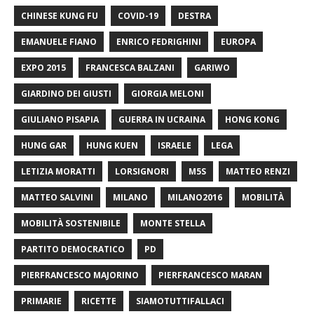
CHINESE KUNG FU
COVID-19
DESTRA
EMANUELE FIANO
ENRICO FEDRIGHINI
EUROPA
EXPO 2015
FRANCESCA BALZANI
GARIWO
GIARDINO DEI GIUSTI
GIORGIA MELONI
GIULIANO PISAPIA
GUERRA IN UCRAINA
HONG KONG
HUNG GAR
HUNG KUEN
ISRAELE
LEGA
LETIZIA MORATTI
LORSIGNORI
M5S
MATTEO RENZI
MATTEO SALVINI
MILANO
MILANO2016
MOBILITÀ
MOBILITÀ SOSTENIBILE
MONTE STELLA
PARTITO DEMOCRATICO
PD
PIERFRANCESCO MAJORINO
PIERFRANCESCO MARAN
PRIMARIE
RICETTE
SIAMOTUTTIFALLACI