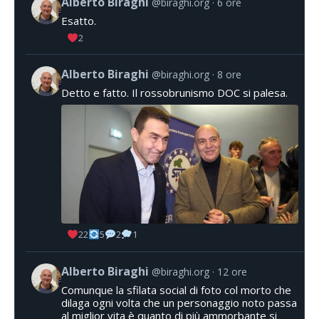
Alberto Biraghi
@biraghi.org
6 ore
Esatto.
2
Alberto Biraghi
@biraghi.org
8 ore
Detto e fatto. Il rossobrunismo DOC si palesa.
22
5
2
1
Alberto Biraghi
@biraghi.org
12 ore
Comunque la sfilata social di foto col morto che
dilaga ogni volta che un personaggio noto passa
al miglior vita è quanto di più ammorbante si