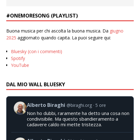
#ONEMORESONG (PLAYLIST)
Buona musica per chi ascolta la buona musica. Da
giugno
2025
aggiornato quando capita. La puoi seguire qui:
Bluesky (con i commenti)
Spotify
YouTube
DAL MIO WALL BLUESKY
Alberto Biraghi
@biraghi.org
5 ore
Non ho dubbi, raramente ha detto una cosa non
condivisibile. Ma questo sbandieramento a
cadavere caldo mi mette tristezza.