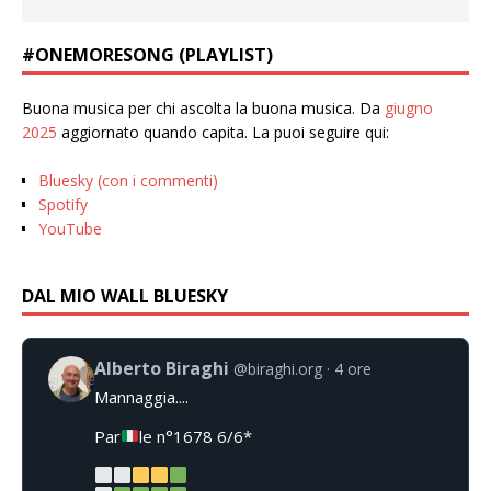
#ONEMORESONG (PLAYLIST)
Buona musica per chi ascolta la buona musica. Da
giugno
2025
aggiornato quando capita. La puoi seguire qui:
Bluesky (con i commenti)
Spotify
YouTube
DAL MIO WALL BLUESKY
Alberto Biraghi
@biraghi.org
4 ore
Mannaggia....
Par
le n°1678 6/6*