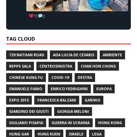
15
2
TAG CLOUD
729 NATHAN ROAD
ADA LUCIA DE CESARIS
AMBIENTE
BEPPE SALA
CENTROSINISTRA
CHAN HON CHUNG
CHINESE KUNG FU
COVID-19
DESTRA
EMANUELE FIANO
ENRICO FEDRIGHINI
EUROPA
EXPO 2015
FRANCESCA BALZANI
GARIWO
GIARDINO DEI GIUSTI
GIORGIA MELONI
GIULIANO PISAPIA
GUERRA IN UCRAINA
HONG KONG
HUNG GAR
HUNG KUEN
ISRAELE
LEGA