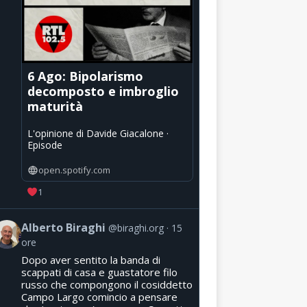
6 Ago: Bipolarismo
decomposto e imbroglio
maturità
L'opinione di Davide Giacalone ·
Episode
open.spotify.com
1
Alberto Biraghi
@biraghi.org
15
ore
Dopo aver sentito la banda di
scappati di casa e guastatore filo
russo che compongono il cosiddetto
Campo Largo comincio a pensare