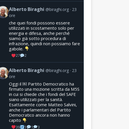
Alberto Biraghi
@biraghi.org
23
ore
che quei fondi possono essere
utilizzati in scostamento solo per
energia e difesa, anche perché
siamo già sotto procedura di
infrazione, quindi non possiamo fare
gabole.
27
2
Alberto Biraghi
@biraghi.org
23
ore
Oggi il ￼ Partito Democratico ha
firmato una mozione scritta da M5S
in cui si chiede che i fondi del SAFE
siano utilizzati per la sanità.
Esattamente come Matteo Salvini,
anche i parlamentari del Partito
Democratico ancora non hanno
capito
39
5
1
3