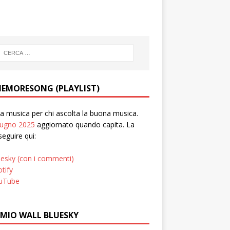
EMORESONG (PLAYLIST)
 musica per chi ascolta la buona musica.
iugno 2025
aggiornato quando capita. La
seguire qui:
uesky (con i commenti)
tify
uTube
 MIO WALL BLUESKY