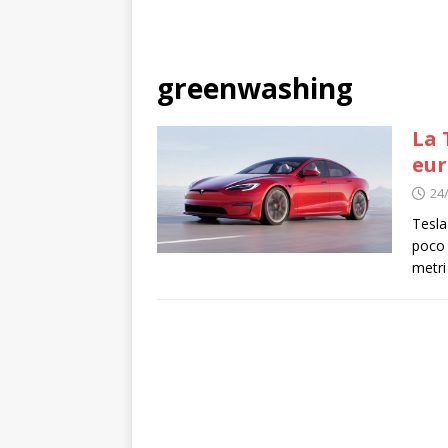
greenwashing
La 
eur
24
Tesla
poco 
metri