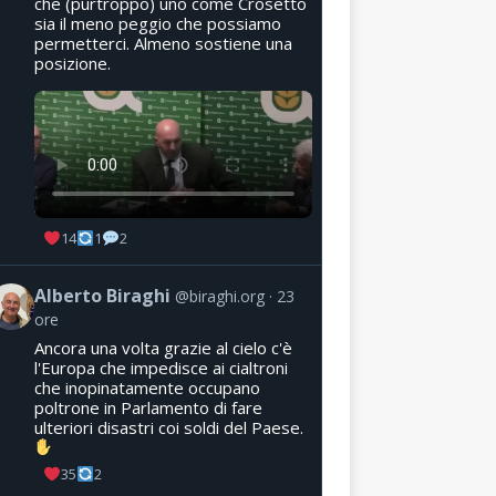
che (purtroppo) uno come Crosetto
sia il meno peggio che possiamo
permetterci. Almeno sostiene una
posizione.
14
1
2
Alberto Biraghi
@biraghi.org
23
ore
Ancora una volta grazie al cielo c'è
l'Europa che impedisce ai cialtroni
che inopinatamente occupano
poltrone in Parlamento di fare
ulteriori disastri coi soldi del Paese.
35
2