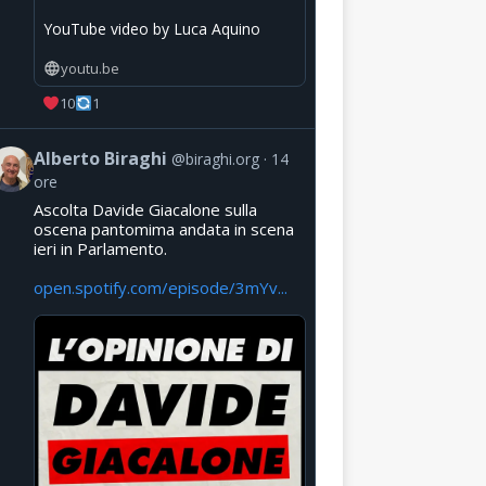
YouTube video by Luca Aquino
youtu.be
10
1
Alberto Biraghi
@biraghi.org
14
ore
Ascolta Davide Giacalone sulla
oscena pantomima andata in scena
ieri in Parlamento.
open.spotify.com/episode/3mYv...