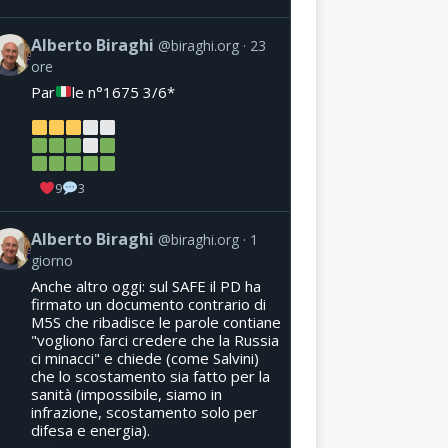
Alberto Biraghi
@biraghi.org
23
ore
Par
le n°1675 3/6*
9
3
Alberto Biraghi
@biraghi.org
1
giorno
Anche altro oggi: sul SAFE il PD ha
firmato un documento contrario di
M5S che ribadisce le parole contiane
"vogliono farci credere che la Russia
ci minacci" e chiede (come Salvini)
che lo scostamento sia fatto per la
sanità (impossibile, siamo in
infrazione, scostamento solo per
difesa e energia).