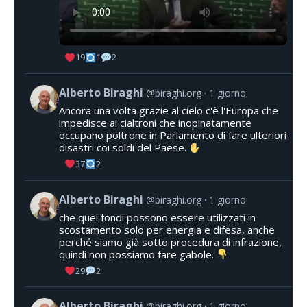
19
1
2
Alberto Biraghi
@biraghi.org
1 giorno
Ancora una volta grazie al cielo c'è l'Europa che
impedisce ai cialtroni che inopinatamente
occupano poltrone in Parlamento di fare ulteriori
disastri coi soldi del Paese.
37
2
Alberto Biraghi
@biraghi.org
1 giorno
che quei fondi possono essere utilizzati in
scostamento solo per energia e difesa, anche
perché siamo già sotto procedura di infrazione,
quindi non possiamo fare gabole.
29
2
Alberto Biraghi
@biraghi.org
1 giorno