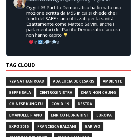
Oggi il ￼ Partito Democratico ha firmato una
mozione scritta da M5S in cui si chiede che i
fondi del SAFE siano utilizzati per la sanità.
Esattamente come Matteo Salvini, anche i
parlamentari del Partito Democratico ancora
non hanno capito
41
5
1
3
TAG CLOUD
729 NATHAN ROAD
ADA LUCIA DE CESARIS
AMBIENTE
BEPPE SALA
CENTROSINISTRA
CHAN HON CHUNG
CHINESE KUNG FU
COVID-19
DESTRA
EMANUELE FIANO
ENRICO FEDRIGHINI
EUROPA
EXPO 2015
FRANCESCA BALZANI
GARIWO