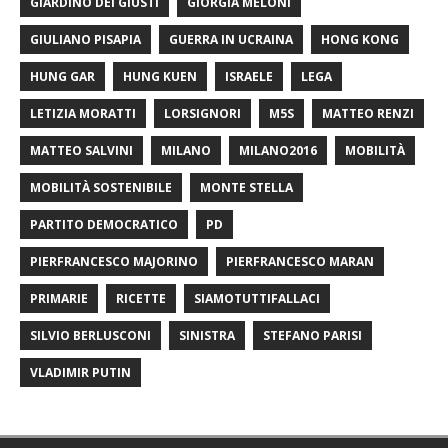
GIARDINO DEI GIUSTI
GIORGIA MELONI
GIULIANO PISAPIA
GUERRA IN UCRAINA
HONG KONG
HUNG GAR
HUNG KUEN
ISRAELE
LEGA
LETIZIA MORATTI
LORSIGNORI
M5S
MATTEO RENZI
MATTEO SALVINI
MILANO
MILANO2016
MOBILITÀ
MOBILITÀ SOSTENIBILE
MONTE STELLA
PARTITO DEMOCRATICO
PD
PIERFRANCESCO MAJORINO
PIERFRANCESCO MARAN
PRIMARIE
RICETTE
SIAMOTUTTIFALLACI
SILVIO BERLUSCONI
SINISTRA
STEFANO PARISI
VLADIMIR PUTIN