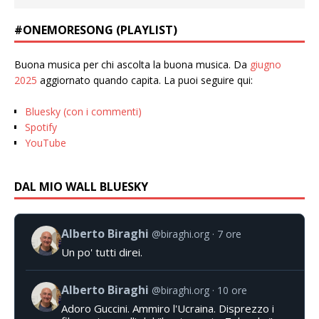
#ONEMORESONG (PLAYLIST)
Buona musica per chi ascolta la buona musica. Da
giugno
2025
aggiornato quando capita. La puoi seguire qui:
Bluesky (con i commenti)
Spotify
YouTube
DAL MIO WALL BLUESKY
Alberto Biraghi
@biraghi.org
7 ore
Un po' tutti direi.
Alberto Biraghi
@biraghi.org
10 ore
Adoro Guccini. Ammiro l'Ucraina. Disprezzo i