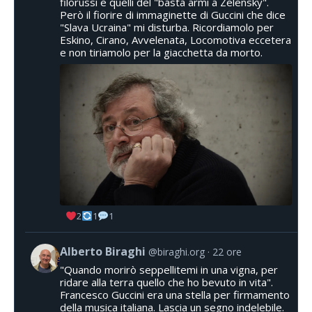
filorussi e quelli del "basta armi a Zelensky".
Però il fiorire di immaginette di Guccini che dice
"Slava Ucraina" mi disturba. Ricordiamolo per
Eskino, Cirano, Avvelenata, Locomotiva eccetera
e non tiriamolo per la giacchetta da morto.
2
1
1
Alberto Biraghi
@biraghi.org
22 ore
"Quando morirò seppellitemi in una vigna, per
ridare alla terra quello che ho bevuto in vita".
Francesco Guccini era una stella per firmamento
della musica italiana. Lascia un segno indelebile.