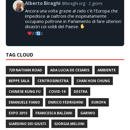
Alberto Biraghi
@biraghi.org
2 giorni
Ancora una volta grazie al cielo c'è l'Europa che
impedisce ai cialtroni che inopinatamente
occupano poltrone in Parlamento di fare ulteriori
disastri coi soldi del Paese.
37
2
TAG CLOUD
729 NATHAN ROAD
ADA LUCIA DE CESARIS
AMBIENTE
BEPPE SALA
CENTROSINISTRA
CHAN HON CHUNG
CHINESE KUNG FU
COVID-19
DESTRA
EMANUELE FIANO
ENRICO FEDRIGHINI
EUROPA
EXPO 2015
FRANCESCA BALZANI
GARIWO
GIARDINO DEI GIUSTI
GIORGIA MELONI