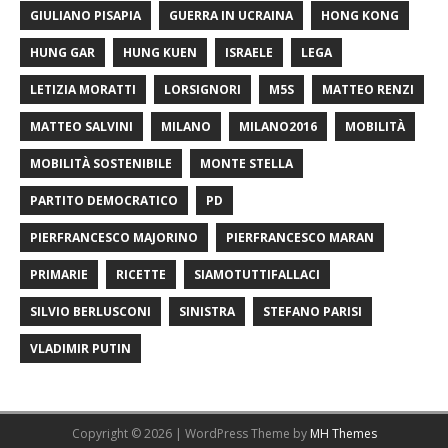
GIULIANO PISAPIA
GUERRA IN UCRAINA
HONG KONG
HUNG GAR
HUNG KUEN
ISRAELE
LEGA
LETIZIA MORATTI
LORSIGNORI
M5S
MATTEO RENZI
MATTEO SALVINI
MILANO
MILANO2016
MOBILITÀ
MOBILITÀ SOSTENIBILE
MONTE STELLA
PARTITO DEMOCRATICO
PD
PIERFRANCESCO MAJORINO
PIERFRANCESCO MARAN
PRIMARIE
RICETTE
SIAMOTUTTIFALLACI
SILVIO BERLUSCONI
SINISTRA
STEFANO PARISI
VLADIMIR PUTIN
Copyright © 2026 | WordPress Theme by
MH Themes