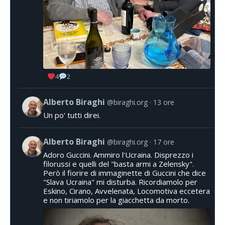
4
2
Alberto Biraghi
@biraghi.org
13 ore
Un po' tutti direi.
Alberto Biraghi
@biraghi.org
17 ore
Adoro Guccini. Ammiro l'Ucraina. Disprezzo i
filorussi e quelli del "basta armi a Zelensky".
Però il fiorire di immaginette di Guccini che dice
"Slava Ucraina" mi disturba. Ricordiamolo per
Eskino, Cirano, Avvelenata, Locomotiva eccetera
e non tiriamolo per la giacchetta da morto.