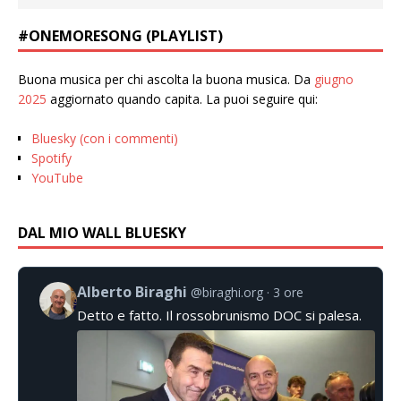
#ONEMORESONG (PLAYLIST)
Buona musica per chi ascolta la buona musica. Da
giugno
2025
aggiornato quando capita. La puoi seguire qui:
Bluesky (con i commenti)
Spotify
YouTube
DAL MIO WALL BLUESKY
Alberto Biraghi
@biraghi.org
3 ore
Detto e fatto. Il rossobrunismo DOC si palesa.