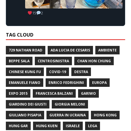
15
2
TAG CLOUD
729 NATHAN ROAD
ADA LUCIA DE CESARIS
AMBIENTE
BEPPE SALA
CENTROSINISTRA
CHAN HON CHUNG
CHINESE KUNG FU
COVID-19
DESTRA
EMANUELE FIANO
ENRICO FEDRIGHINI
EUROPA
EXPO 2015
FRANCESCA BALZANI
GARIWO
GIARDINO DEI GIUSTI
GIORGIA MELONI
GIULIANO PISAPIA
GUERRA IN UCRAINA
HONG KONG
HUNG GAR
HUNG KUEN
ISRAELE
LEGA