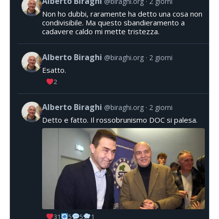
Alberto Biraghi
@biraghi.org
2 giorni
Non ho dubbi, raramente ha detto una cosa non
condivisibile. Ma questo sbandieramento a
cadavere caldo mi mette tristezza.
Alberto Biraghi
@biraghi.org
2 giorni
Esatto.
2
Alberto Biraghi
@biraghi.org
2 giorni
Detto e fatto. Il rossobrunismo DOC si palesa.
31
5
5
1