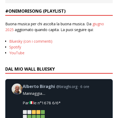
#ONEMORESONG (PLAYLIST)
Buona musica per chi ascolta la buona musica. Da
giugno
2025
aggiornato quando capita. La puoi seguire qui:
Bluesky (con i commenti)
Spotify
YouTube
DAL MIO WALL BLUESKY
Alberto Biraghi
@biraghi.org
6 ore
Mannaggia....
Par
le n°1678 6/6*