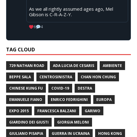
As we all rightly assumed ages ago, Mel
Gibson is C-R-A-Z-Y.
6
4
TAG CLOUD
729 NATHAN ROAD
ADA LUCIA DE CESARIS
AMBIENTE
BEPPE SALA
CENTROSINISTRA
CHAN HON CHUNG
CHINESE KUNG FU
COVID-19
DESTRA
EMANUELE FIANO
ENRICO FEDRIGHINI
EUROPA
EXPO 2015
FRANCESCA BALZANI
GARIWO
GIARDINO DEI GIUSTI
GIORGIA MELONI
GIULIANO PISAPIA
GUERRA IN UCRAINA
HONG KONG