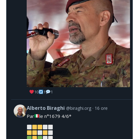
10
1
1
Alberto Biraghi
@biraghi.org
16 ore
Par
le n°1679 4/6*