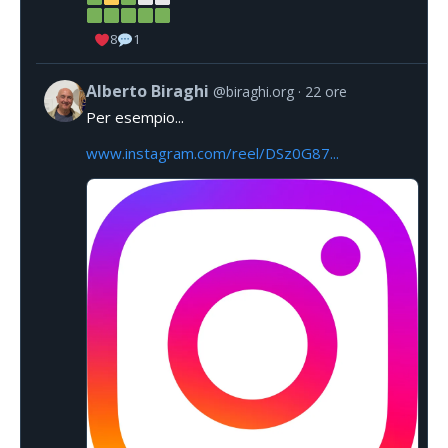
8
1
Alberto Biraghi
@biraghi.org
22 ore
Per esempio...
www.instagram.com/reel/DSz0G87...