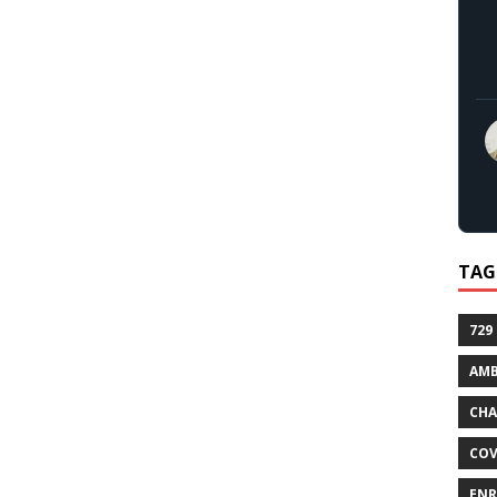
TAG
729
AMB
CHA
COV
ENR