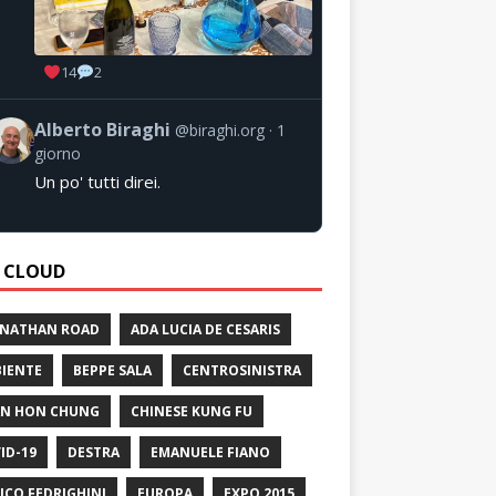
14
2
Alberto Biraghi
@biraghi.org
1
giorno
Un po' tutti direi.
 CLOUD
 NATHAN ROAD
ADA LUCIA DE CESARIS
IENTE
BEPPE SALA
CENTROSINISTRA
N HON CHUNG
CHINESE KUNG FU
ID-19
DESTRA
EMANUELE FIANO
ICO FEDRIGHINI
EUROPA
EXPO 2015