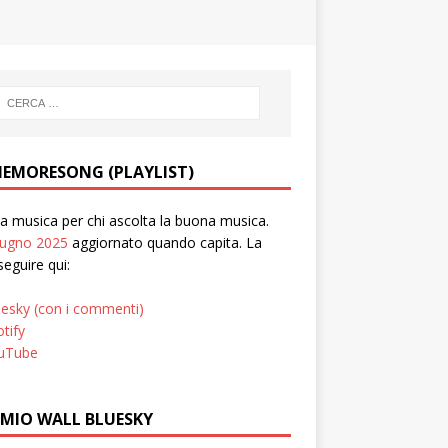
EMORESONG (PLAYLIST)
 musica per chi ascolta la buona musica.
iugno 2025
aggiornato quando capita. La
seguire qui:
uesky (con i commenti)
tify
uTube
 MIO WALL BLUESKY