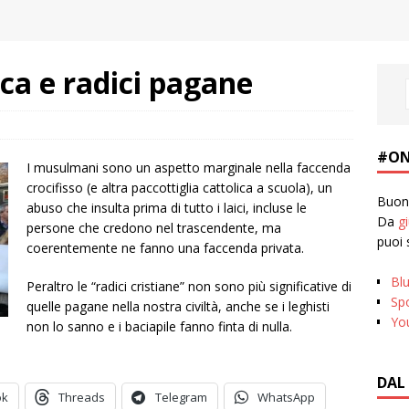
ica e radici pagane
#ON
I musulmani sono un aspetto marginale nella faccenda
crocifisso (e altra paccottiglia cattolica a scuola), un
Buona
abuso che insulta prima di tutto i laici, incluse le
Da
g
persone che credono nel trascendente, ma
puoi 
coerentemente ne fanno una faccenda privata.
Bl
Peraltro le “radici cristiane” non sono più significative di
Spo
quelle pagane nella nostra civiltà, anche se i leghisti
Yo
non lo sanno e i baciapile fanno finta di nulla.
DAL
ok
Threads
Telegram
WhatsApp