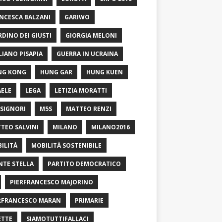
NCESCA BALZANI
GARIWO
RDINO DEI GIUSTI
GIORGIA MELONI
LIANO PISAPIA
GUERRA IN UCRAINA
NG KONG
HUNG GAR
HUNG KUEN
AELE
LEGA
LETIZIA MORATTI
SIGNORI
M5S
MATTEO RENZI
TEO SALVINI
MILANO
MILANO2016
ILITÀ
MOBILITÀ SOSTENIBILE
TE STELLA
PARTITO DEMOCRATICO
PIERFRANCESCO MAJORINO
RFRANCESCO MARAN
PRIMARIE
ETTE
SIAMOTUTTIFALLACI