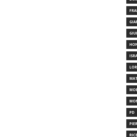
FRA
GIA
GIU
HO
ISR
LOR
MAT
MOB
MON
PD
PIE
RIC