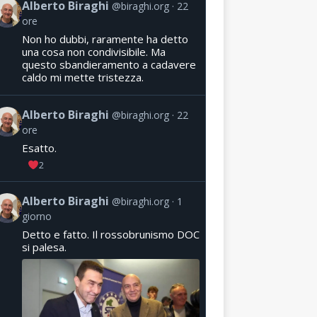
Alberto Biraghi
@biraghi.org
22
ore
Non ho dubbi, raramente ha detto
una cosa non condivisibile. Ma
questo sbandieramento a cadavere
caldo mi mette tristezza.
Alberto Biraghi
@biraghi.org
22
ore
Esatto.
2
Alberto Biraghi
@biraghi.org
1
giorno
Detto e fatto. Il rossobrunismo DOC
si palesa.