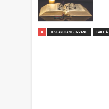
ICS GAROFANI ROZZANO
LAICITÀ