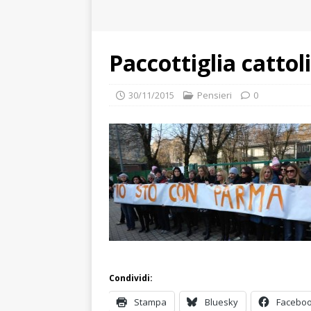
Paccottiglia cattol
30/11/2015
Pensieri
0
Condividi:
Stampa
Bluesky
Facebo