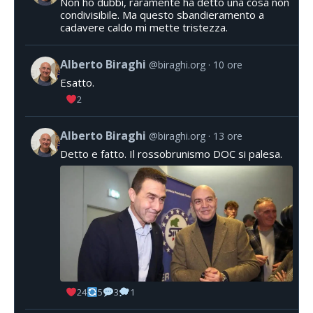
Non ho dubbi, raramente ha detto una cosa non
condivisibile. Ma questo sbandieramento a
cadavere caldo mi mette tristezza.
Alberto Biraghi
@biraghi.org
10 ore
Esatto.
2
Alberto Biraghi
@biraghi.org
13 ore
Detto e fatto. Il rossobrunismo DOC si palesa.
24
5
3
1