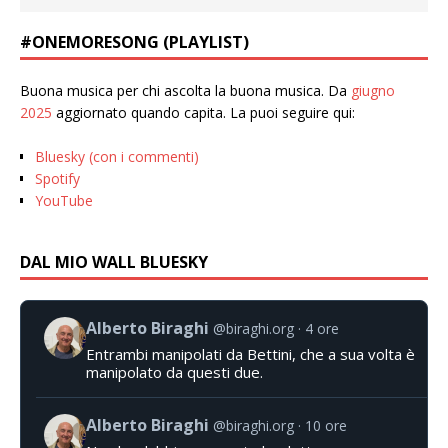
#ONEMORESONG (PLAYLIST)
Buona musica per chi ascolta la buona musica. Da
giugno
2025
aggiornato quando capita. La puoi seguire qui:
Bluesky (con i commenti)
Spotify
YouTube
DAL MIO WALL BLUESKY
Alberto Biraghi
@biraghi.org
4 ore
Entrambi manipolati da Bettini, che a sua volta è
manipolato da questi due.
Alberto Biraghi
@biraghi.org
10 ore