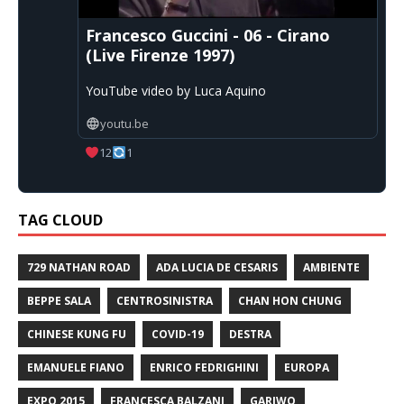
Francesco Guccini - 06 - Cirano
(Live Firenze 1997)
YouTube video by Luca Aquino
youtu.be
12
1
TAG CLOUD
729 NATHAN ROAD
ADA LUCIA DE CESARIS
AMBIENTE
BEPPE SALA
CENTROSINISTRA
CHAN HON CHUNG
CHINESE KUNG FU
COVID-19
DESTRA
EMANUELE FIANO
ENRICO FEDRIGHINI
EUROPA
EXPO 2015
FRANCESCA BALZANI
GARIWO