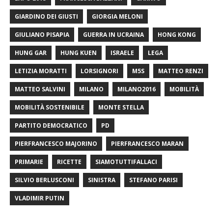
GIARDINO DEI GIUSTI
GIORGIA MELONI
GIULIANO PISAPIA
GUERRA IN UCRAINA
HONG KONG
HUNG GAR
HUNG KUEN
ISRAELE
LEGA
LETIZIA MORATTI
LORSIGNORI
M5S
MATTEO RENZI
MATTEO SALVINI
MILANO
MILANO2016
MOBILITÀ
MOBILITÀ SOSTENIBILE
MONTE STELLA
PARTITO DEMOCRATICO
PD
PIERFRANCESCO MAJORINO
PIERFRANCESCO MARAN
PRIMARIE
RICETTE
SIAMOTUTTIFALLACI
SILVIO BERLUSCONI
SINISTRA
STEFANO PARISI
VLADIMIR PUTIN