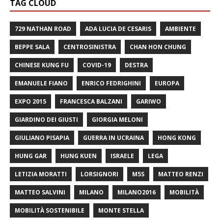
TAG CLOUD
729 NATHAN ROAD
ADA LUCIA DE CESARIS
AMBIENTE
BEPPE SALA
CENTROSINISTRA
CHAN HON CHUNG
CHINESE KUNG FU
COVID-19
DESTRA
EMANUELE FIANO
ENRICO FEDRIGHINI
EUROPA
EXPO 2015
FRANCESCA BALZANI
GARIWO
GIARDINO DEI GIUSTI
GIORGIA MELONI
GIULIANO PISAPIA
GUERRA IN UCRAINA
HONG KONG
HUNG GAR
HUNG KUEN
ISRAELE
LEGA
LETIZIA MORATTI
LORSIGNORI
M5S
MATTEO RENZI
MATTEO SALVINI
MILANO
MILANO2016
MOBILITÀ
MOBILITÀ SOSTENIBILE
MONTE STELLA