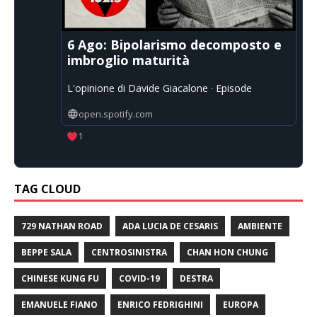
6 Ago: Bipolarismo decomposto e
imbroglio maturità
L'opinione di Davide Giacalone · Episode
open.spotify.com
1
TAG CLOUD
729 NATHAN ROAD
ADA LUCIA DE CESARIS
AMBIENTE
BEPPE SALA
CENTROSINISTRA
CHAN HON CHUNG
CHINESE KUNG FU
COVID-19
DESTRA
EMANUELE FIANO
ENRICO FEDRIGHINI
EUROPA