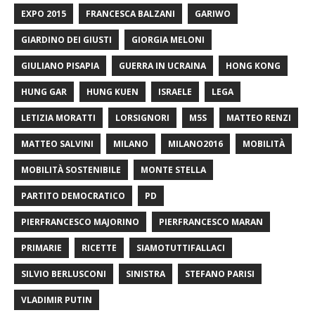
EXPO 2015
FRANCESCA BALZANI
GARIWO
GIARDINO DEI GIUSTI
GIORGIA MELONI
GIULIANO PISAPIA
GUERRA IN UCRAINA
HONG KONG
HUNG GAR
HUNG KUEN
ISRAELE
LEGA
LETIZIA MORATTI
LORSIGNORI
M5S
MATTEO RENZI
MATTEO SALVINI
MILANO
MILANO2016
MOBILITÀ
MOBILITÀ SOSTENIBILE
MONTE STELLA
PARTITO DEMOCRATICO
PD
PIERFRANCESCO MAJORINO
PIERFRANCESCO MARAN
PRIMARIE
RICETTE
SIAMOTUTTIFALLACI
SILVIO BERLUSCONI
SINISTRA
STEFANO PARISI
VLADIMIR PUTIN