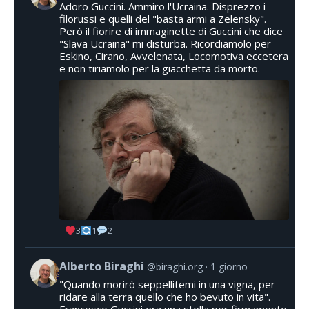
Adoro Guccini. Ammiro l'Ucraina. Disprezzo i
filorussi e quelli del "basta armi a Zelensky".
Però il fiorire di immaginette di Guccini che dice
"Slava Ucraina" mi disturba. Ricordiamolo per
Eskino, Cirano, Avvelenata, Locomotiva eccetera
e non tiriamolo per la giacchetta da morto.
3
1
2
Alberto Biraghi
@biraghi.org
1 giorno
"Quando morirò seppellitemi in una vigna, per
ridare alla terra quello che ho bevuto in vita".
Francesco Guccini era una stella per firmamento