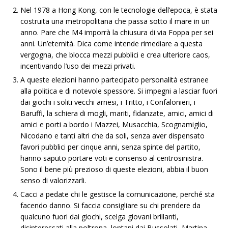
Nel 1978 a Hong Kong, con le tecnologie dell’epoca, è stata
costruita una metropolitana che passa sotto il mare in un
anno. Pare che M4 imporrà la chiusura di via Foppa per sei
anni. Un’eternità. Dica come intende rimediare a questa
vergogna, che blocca mezzi pubblici e crea ulteriore caos,
incentivando l’uso dei mezzi privati.
A queste elezioni hanno partecipato personalità estranee
alla politica e di notevole spessore. Si impegni a lasciar fuori
dai giochi i soliti vecchi arnesi, i Tritto, i Confalonieri, i
Baruffi, la schiera di mogli, mariti, fidanzate, amici, amici di
amici e porti a bordo i Mazzei, Musacchia, Scognamiglio,
Nicodano e tanti altri che da soli, senza aver dispensato
favori pubblici per cinque anni, senza spinte del partito,
hanno saputo portare voti e consenso al centrosinistra.
Sono il bene più prezioso di queste elezioni, abbia il buon
senso di valorizzarli.
Cacci a pedate chi le gestisce la comunicazione, perché sta
facendo danno. Si faccia consigliare su chi prendere da
qualcuno fuori dai giochi, scelga giovani brillanti,
disinteressati alla poltrona, lontani dai Bussolati, Martina,