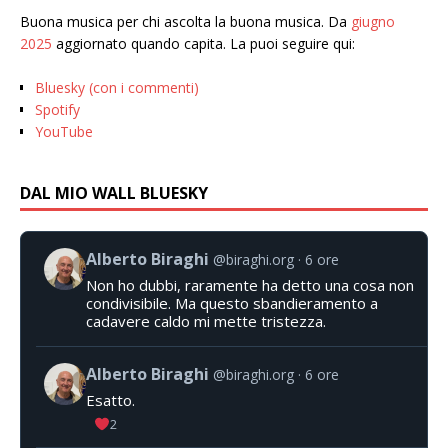
Buona musica per chi ascolta la buona musica. Da
giugno
2025
aggiornato quando capita. La puoi seguire qui:
Bluesky (con i commenti)
Spotify
YouTube
DAL MIO WALL BLUESKY
Alberto Biraghi
@biraghi.org
6 ore
Non ho dubbi, raramente ha detto una cosa non
condivisibile. Ma questo sbandieramento a
cadavere caldo mi mette tristezza.
Alberto Biraghi
@biraghi.org
6 ore
Esatto.
2