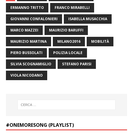
ERMANNO TRITTO
FRANCO MIRABELLI
GIOVANNI CONFALONIERI
ISABELLA MUSACCHIA
MARCO MAZZEI
MAURIZIO BARUFFI
MAURIZIO MARTINA
MILANO2016
MOBILITÀ
PIERO BUSSOLATI
POLIZIA LOCALE
SILVIA SCOGNAMIGLIO
STEFANO PARISI
VIOLA NICODANO
#ONEMORESONG (PLAYLIST)