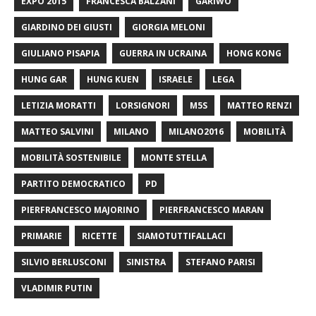
EXPO 2015
FRANCESCA BALZANI
GARIWO
GIARDINO DEI GIUSTI
GIORGIA MELONI
GIULIANO PISAPIA
GUERRA IN UCRAINA
HONG KONG
HUNG GAR
HUNG KUEN
ISRAELE
LEGA
LETIZIA MORATTI
LORSIGNORI
M5S
MATTEO RENZI
MATTEO SALVINI
MILANO
MILANO2016
MOBILITÀ
MOBILITÀ SOSTENIBILE
MONTE STELLA
PARTITO DEMOCRATICO
PD
PIERFRANCESCO MAJORINO
PIERFRANCESCO MARAN
PRIMARIE
RICETTE
SIAMOTUTTIFALLACI
SILVIO BERLUSCONI
SINISTRA
STEFANO PARISI
VLADIMIR PUTIN