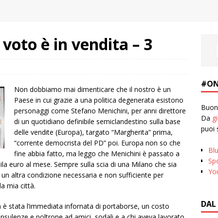
 voto è in vendita – 3
#ON
Non dobbiamo mai dimenticare che il nostro è un
Paese in cui grazie a una politica degenerata esistono
Buona
personaggi come Stefano Menichini, per anni direttore
Da
g
di un quotidiano definibile semiclandestino sulla base
puoi 
delle vendite (Europa), targato “Margherita” prima,
“corrente democrista del PD” poi. Europa non so che
Bl
fine abbia fatto, ma leggo che Menichini è passato a
Spo
la euro al mese. Sempre sulla scia di una Milano che sia
Yo
o un altra condizione necessaria e non sufficiente per
a mia città.
DAL
ia è stata l’immediata infornata di portaborse, un costo
nsulenze e poltrone ad amici, sodali e a chi aveva lavorato