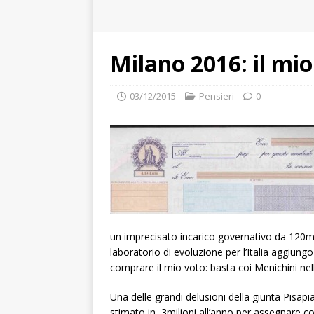
Milano 2016: il mio
03/12/2015
Pensieri
0
un imprecisato incarico governativo da 120mi
laboratorio di evoluzione per l’Italia aggiung
comprare il mio voto: basta coi Menichini nell
Una delle grandi delusioni della giunta Pisap
stimato in 3milioni all’anno per assegnare co