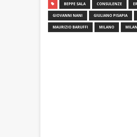
BEPPE SALA
CONSULENZE
E
GIOVANNI NANI
GIULIANO PISAPIA
MAURIZIO BARUFFI
MILANO
MILA