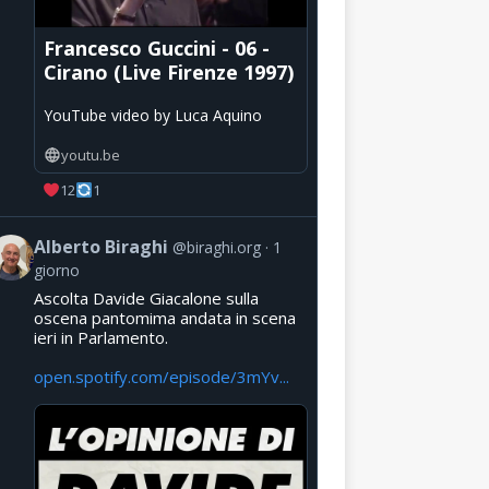
Francesco Guccini - 06 -
Cirano (Live Firenze 1997)
YouTube video by Luca Aquino
youtu.be
12
1
Alberto Biraghi
@biraghi.org
1
giorno
Ascolta Davide Giacalone sulla
oscena pantomima andata in scena
ieri in Parlamento.
open.spotify.com/episode/3mYv...