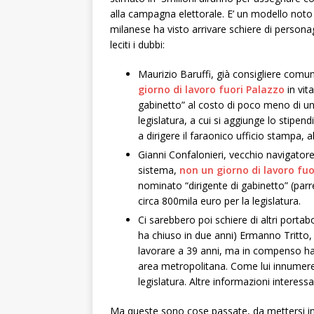
alla campagna elettorale. E’ un modello noto
milanese ha visto arrivare schiere di perso
leciti i dubbi:
Maurizio Baruffi, già consigliere comu
giorno di lavoro fuori Palazzo
in vit
gabinetto” al costo di poco meno di un 
legislatura, a cui si aggiunge lo sti
a dirigere il faraonico ufficio stampa, al
Gianni Confalonieri, vecchio navigator
sistema,
non un giorno di lavoro fuo
nominato “dirigente di gabinetto” (parreb
circa 800mila euro per la legislatura.
Ci sarebbero poi schiere di altri portabo
ha chiuso in due anni) Ermanno Tritto
lavorare a 39 anni, ma in compenso ha 
area metropolitana. Come lui innumerevol
legislatura. Altre informazioni interess
Ma queste sono cose passate, da mettersi in s