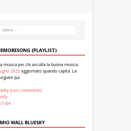
EMORESONG (PLAYLIST)
 musica per chi ascolta la buona musica.
iugno 2025
aggiornato quando capita. La
seguire qui:
uesky (con i commenti)
tify
uTube
 MIO WALL BLUESKY