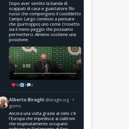
Dopo aver sentito la banda di
scappati di casa e guastatore filo
russo che compongono il cosiddetto
Campo Largo comincio a pensare
che (purtroppo) uno come Crosetto
sia il meno peggio che possiamo
permetterci. Almeno sostiene una
posizione.
19
1
2
Alberto Biraghi
@biraghi.org
1
giorno
Ancora una volta grazie al cielo c'è
l'Europa che impedisce ai cialtroni
che inopinatamente occupano
poltrone in Parlamento di fare