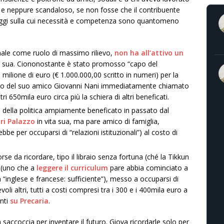
 e neppure scandaloso, se non fosse che il contribuente
naggi sulla cui necessità e competenza sono quantomeno
nale come ruolo di massimo rilievo,
non ha all’attivo un
a sua. Ciononostante è stato promosso “capo del
milione di euro (€ 1.000.000,00 scritto in numeri) per la
pendio del suo amico Giovanni Nani immediatamente chiamato
tri 650mila euro circa più la schiera di altri beneficati.
e della politica ampiamente beneficato in passato dal
ri Palazzo
in vita sua, ma pare amico di famiglia,
be per occuparsi di “relazioni istituzionali”) al costo di
rse da ricordare, tipo il libraio senza fortuna (ché la Tikkun
, (uno che a
leggere il curriculum
pare abbia cominciato a
“inglese e francese: sufficiente”), messo a occuparsi di
i altri, tutti a costi compresi tra i 300 e i 400mila euro a
anti
su Precaria
.
accoccia per inventare il futuro. Giova ricordarle solo per