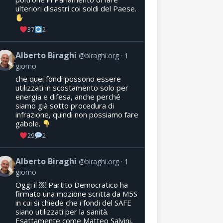
ulteriori disastri coi soldi del Paese.
37
2
Alberto Biraghi
@biraghi.org
1
giorno
che quei fondi possono essere
utilizzati in scostamento solo per
energia e difesa, anche perché
siamo già sotto procedura di
infrazione, quindi non possiamo fare
gabole.
29
2
Alberto Biraghi
@biraghi.org
1
giorno
Oggi il ￼ Partito Democratico ha
firmato una mozione scritta da M5S
in cui si chiede che i fondi del SAFE
siano utilizzati per la sanità.
Esattamente come Matteo Salvini,