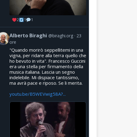
2
1
1
Alberto Biraghi
@biraghi.org
23
ore
"Quando morirò seppellitemi in una
vigna, per ridare alla terra quello che
ho bevuto in vita". Francesco Guccini
era una stella per firmamento della
musica italiana. Lascia un segno
indelebile. Mi dispiace tantissimo,
ma avrà pace e riposo. Se li merita.
youtu.be/B5WEVwig58A?...