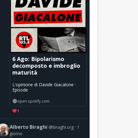
6 Ago: Bipolarismo
decomposto e imbroglio
maturità
L'opinione di Davide Giacalone ·
Episode
open.spotify.com
1
Alberto Biraghi
@biraghi.org
1
giorno