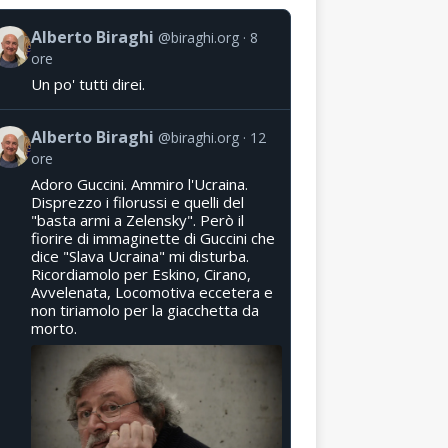
Alberto Biraghi
@biraghi.org
8
ore
Un po' tutti direi.
Alberto Biraghi
@biraghi.org
12
ore
Adoro Guccini. Ammiro l'Ucraina.
Disprezzo i filorussi e quelli del
"basta armi a Zelensky". Però il
fiorire di immaginette di Guccini che
dice "Slava Ucraina" mi disturba.
Ricordiamolo per Eskino, Cirano,
Avvelenata, Locomotiva eccetera e
non tiriamolo per la giacchetta da
morto.