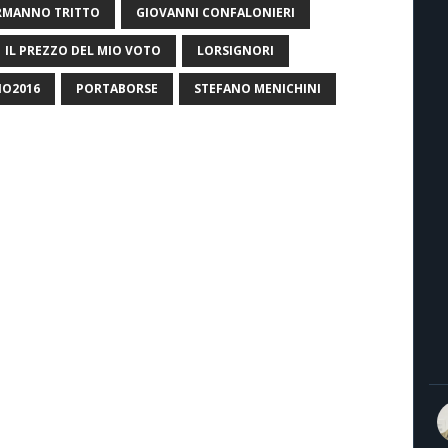
RMANNO TRITTO
GIOVANNI CONFALONIERI
IL PREZZO DEL MIO VOTO
LORSIGNORI
NO2016
PORTABORSE
STEFANO MENICHINI