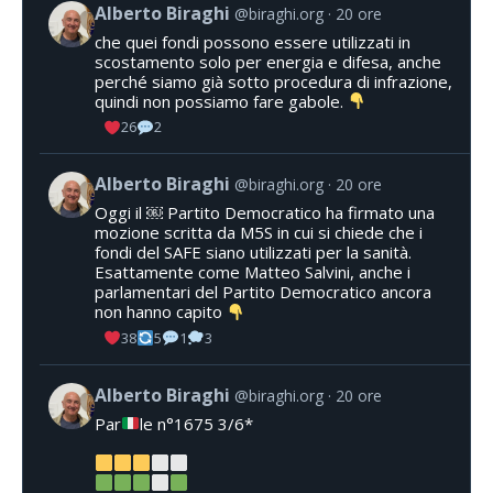
Alberto Biraghi
@biraghi.org
20 ore
che quei fondi possono essere utilizzati in
scostamento solo per energia e difesa, anche
perché siamo già sotto procedura di infrazione,
quindi non possiamo fare gabole.
26
2
Alberto Biraghi
@biraghi.org
20 ore
Oggi il ￼ Partito Democratico ha firmato una
mozione scritta da M5S in cui si chiede che i
fondi del SAFE siano utilizzati per la sanità.
Esattamente come Matteo Salvini, anche i
parlamentari del Partito Democratico ancora
non hanno capito
38
5
1
3
Alberto Biraghi
@biraghi.org
20 ore
Par
le n°1675 3/6*