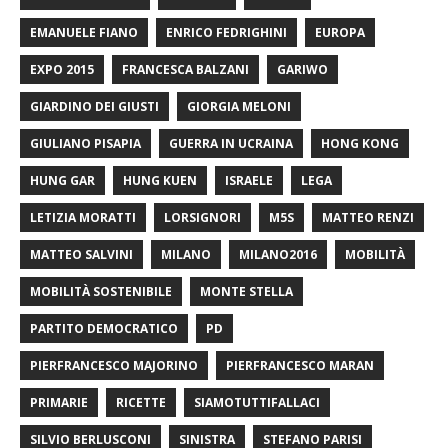
EMANUELE FIANO
ENRICO FEDRIGHINI
EUROPA
EXPO 2015
FRANCESCA BALZANI
GARIWO
GIARDINO DEI GIUSTI
GIORGIA MELONI
GIULIANO PISAPIA
GUERRA IN UCRAINA
HONG KONG
HUNG GAR
HUNG KUEN
ISRAELE
LEGA
LETIZIA MORATTI
LORSIGNORI
M5S
MATTEO RENZI
MATTEO SALVINI
MILANO
MILANO2016
MOBILITÀ
MOBILITÀ SOSTENIBILE
MONTE STELLA
PARTITO DEMOCRATICO
PD
PIERFRANCESCO MAJORINO
PIERFRANCESCO MARAN
PRIMARIE
RICETTE
SIAMOTUTTIFALLACI
SILVIO BERLUSCONI
SINISTRA
STEFANO PARISI