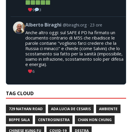
9
3
Alberto Biraghi
@biraghi.org
23 ore
Anche altro oggi: sul SAFE il PD ha firmato un
documento contrario di M5S che ribadisce le
parole contiane "vogliono farci credere che la
Russia ci minacci" e chiede (come Salvini) che lo
scostamento sia fatto per la sanità (impossibile,
siamo in infrazione, scostamento solo per difesa
e energia).
6
TAG CLOUD
729 NATHAN ROAD
ADA LUCIA DE CESARIS
AMBIENTE
BEPPE SALA
CENTROSINISTRA
CHAN HON CHUNG
CHINESE KUNG FU
COVID-19
DESTRA